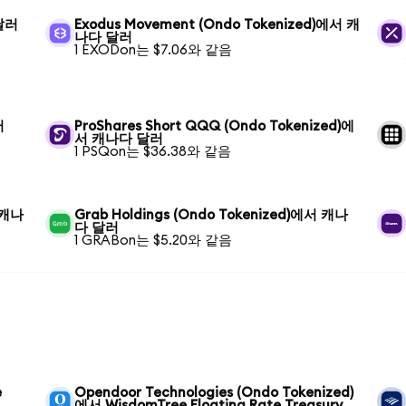
 달러
Exodus Movement (Ondo Tokenized)에서 캐
나다 달러
1 EXODon는 $7.06와 같음
러
ProShares Short QQQ (Ondo Tokenized)에
서 캐나다 달러
1 PSQon는 $36.38와 같음
 캐나
Grab Holdings (Ondo Tokenized)에서 캐나
다 달러
1 GRABon는 $5.20와 같음
e
Opendoor Technologies (Ondo Tokenized)
에서 WisdomTree Floating Rate Treasury