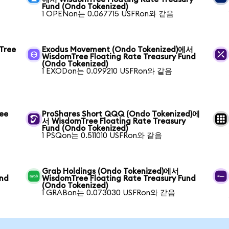
Fund (Ondo Tokenized)
1 OPENon는 0.067715 USFRon와 같음
Tree
Exodus Movement (Ondo Tokenized)에서
WisdomTree Floating Rate Treasury Fund
(Ondo Tokenized)
1 EXODon는 0.099210 USFRon와 같음
ee
ProShares Short QQQ (Ondo Tokenized)에
서 WisdomTree Floating Rate Treasury
Fund (Ondo Tokenized)
1 PSQon는 0.511010 USFRon와 같음
Grab Holdings (Ondo Tokenized)에서
und
WisdomTree Floating Rate Treasury Fund
(Ondo Tokenized)
1 GRABon는 0.073030 USFRon와 같음