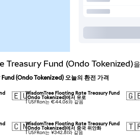
ate Treasury Fund (Ondo Tokeniz
ury Fund (Ondo Tokenized) 오늘의 환전 가격
und
WisdomTree Floating Rate Treasury Fund
🇪🇺
🇬
(Ondo Tokenized)에서 유로
1 USFRon는 €44.06와 같음
und
WisdomTree Floating Rate Treasury Fund
🇨🇳
🇹
(Ondo Tokenized)에서 중국 위안화
1 USFRon는 ¥342.81와 같음