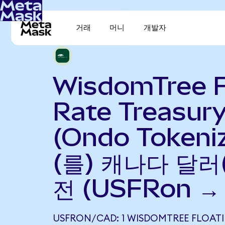
거래
머니
개발자
WisdomTree F
Rate Treasur
(Ondo Tokeni
(를) 캐나다 달러
전 (USFRon →
USFRON/CAD: 1 WISDOMTREE FLOATI