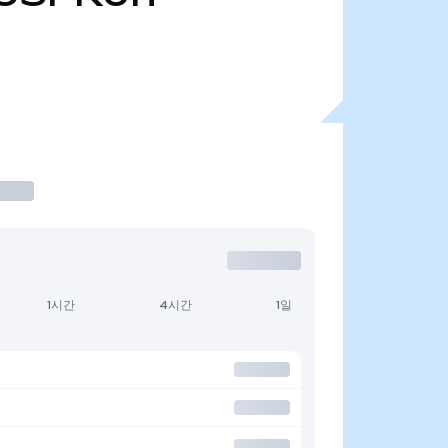
1시간
4시간
1일