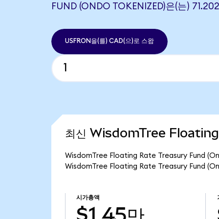
FUND (ONDO TOKENIZED)은(는) 71.
USFRON을(를) CAD(으)로 스왑
최신 WisdomTree Floating
WisdomTree Floating Rate Treasury Fu
WisdomTree Floating Rate Treasury Fun
시가총액
$1.45만