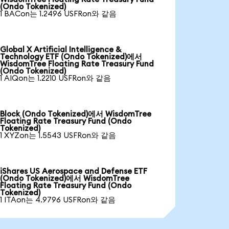
(Ondo Tokenized)
1 BACon는 1.2496 USFRon와 같음
Global X Artificial Intelligence &
Technology ETF (Ondo Tokenized)에서
WisdomTree Floating Rate Treasury Fund
(Ondo Tokenized)
1 AIQon는 1.2210 USFRon와 같음
Block (Ondo Tokenized)에서 WisdomTree
Floating Rate Treasury Fund (Ondo
Tokenized)
1 XYZon는 1.5543 USFRon와 같음
iShares US Aerospace and Defense ETF
(Ondo Tokenized)에서 WisdomTree
Floating Rate Treasury Fund (Ondo
Tokenized)
1 ITAon는 4.9796 USFRon와 같음