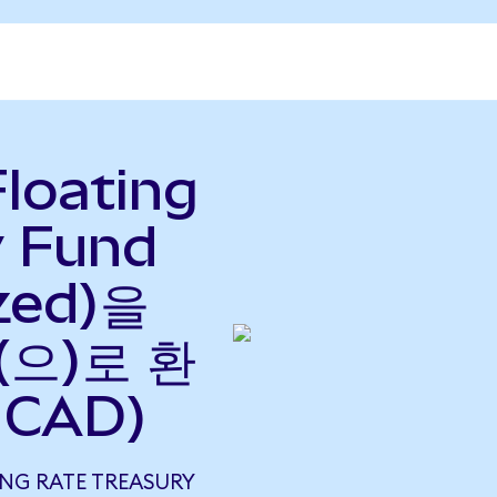
loating
y Fund
zed)을
(으)로 환
 CAD)
NG RATE TREASURY