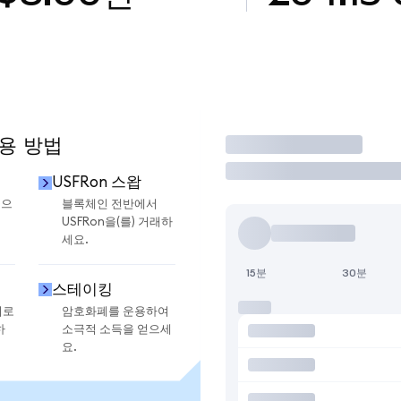
사용 방법
거래
USFRon 스왑
금으
블록체인 전반에서
USFRon을(를) 거래하
세요.
15분
30분
스테이킹
지로
암호화폐를 운용하여
하
소극적 소득을 얻으세
요.