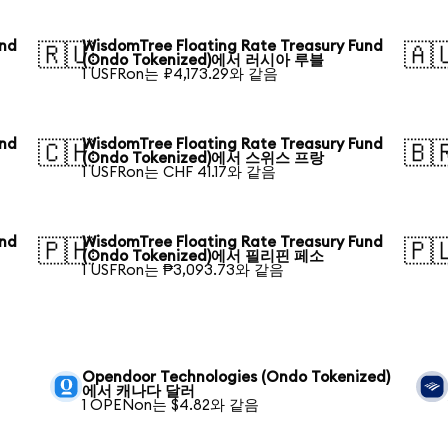
und
WisdomTree Floating Rate Treasury Fund
🇷🇺
🇦
(Ondo Tokenized)에서 러시아 루블
1 USFRon는 ₽4,173.29와 같음
und
WisdomTree Floating Rate Treasury Fund
🇨🇭
🇧
(Ondo Tokenized)에서 스위스 프랑
1 USFRon는 CHF 41.17와 같음
und
WisdomTree Floating Rate Treasury Fund
🇵🇭
🇵
(Ondo Tokenized)에서 필리핀 페소
1 USFRon는 ₱3,093.73와 같음
Opendoor Technologies (Ondo Tokenized)
에서 캐나다 달러
1 OPENon는 $4.82와 같음