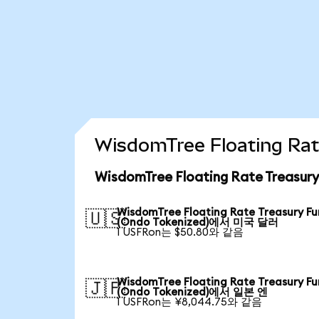
WisdomTree Floating R
WisdomTree Floating Rate Treas
WisdomTree Floating Rate Treasury F
🇺🇸
(Ondo Tokenized)에서 미국 달러
1 USFRon는 $50.80와 같음
WisdomTree Floating Rate Treasury F
🇯🇵
(Ondo Tokenized)에서 일본 엔
1 USFRon는 ¥8,044.75와 같음