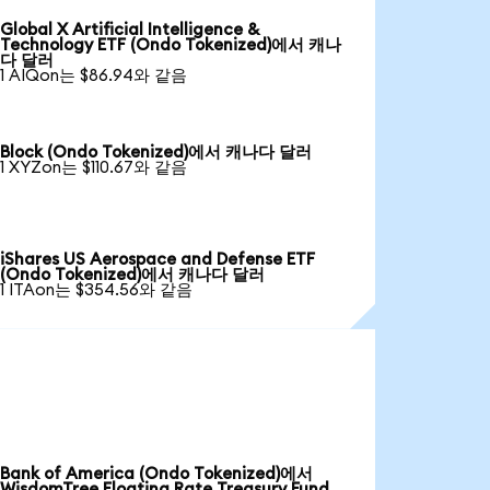
Global X Artificial Intelligence &
Technology ETF (Ondo Tokenized)에서 캐나
다 달러
1 AIQon는 $86.94와 같음
Block (Ondo Tokenized)에서 캐나다 달러
1 XYZon는 $110.67와 같음
iShares US Aerospace and Defense ETF
(Ondo Tokenized)에서 캐나다 달러
1 ITAon는 $354.56와 같음
Bank of America (Ondo Tokenized)에서
WisdomTree Floating Rate Treasury Fund