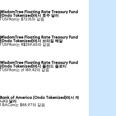
WisdomTree Floating Rate Treasury Fund

(Ondo Tokenized)에서 호주 달러
1 USFRon는 $72.15와 같음
WisdomTree Floating Rate Treasury Fund

(Ondo Tokenized)에서 브라질 헤알
1 USFRon는 R$259.65와 같음
WisdomTree Floating Rate Treasury Fund

(Ondo Tokenized)에서 폴란드 즐로티
1 USFRon는 zł 189.42와 같음
Bank of America (Ondo Tokenized)에서 캐
나다 달러
1 BACon는 $88.97와 같음