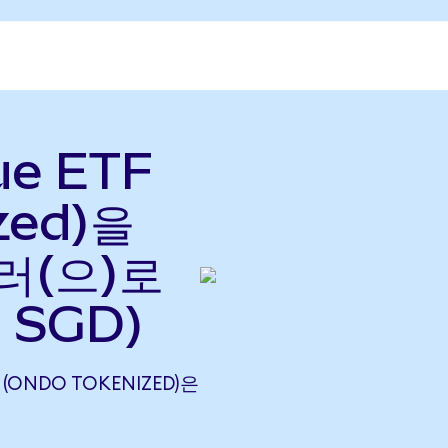
ue ETF
zed)을
러(으)로
 SGD)
 (ONDO TOKENIZED)은