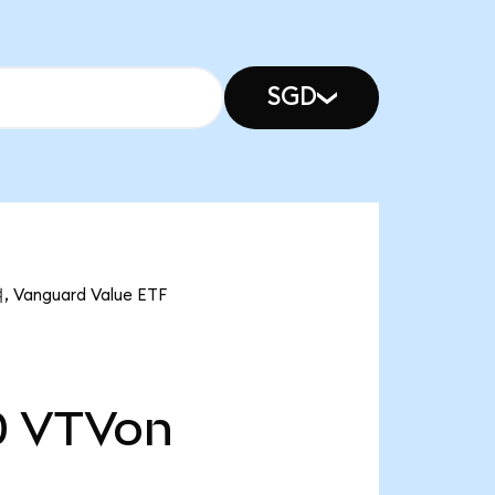
SGD
Vanguard Value ETF
0
VTVon