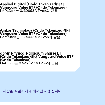
Applied Digital (Ondo Tokenized)에서
Vanguard Value ETF (Ondo Tokenized)
1 APLDon는 0.130868 VTVon와 같음
Amkor Technology (Ondo Tokenized)에서
Vanguard Value ETF (Ondo Tokenized)
1 AMKRon는 0.240484 VTVon와 같음
abrdn Physical Palladium Shares ETF
(Ondo Tokenized)에서 Vanguard Value ETF
(Ondo Tokenized)
1 PALLon는 0.549097 VTVon와 같음
초 참조 자산을 식별하기 위해서만 사용됩니다.