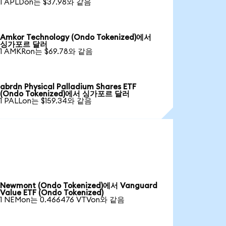
1 APLDon는 $37.98와 같음
Amkor Technology (Ondo Tokenized)에서
싱가포르 달러
1 AMKRon는 $69.78와 같음
abrdn Physical Palladium Shares ETF
(Ondo Tokenized)에서 싱가포르 달러
1 PALLon는 $159.34와 같음
Newmont (Ondo Tokenized)에서 Vanguard
Value ETF (Ondo Tokenized)
1 NEMon는 0.466476 VTVon와 같음