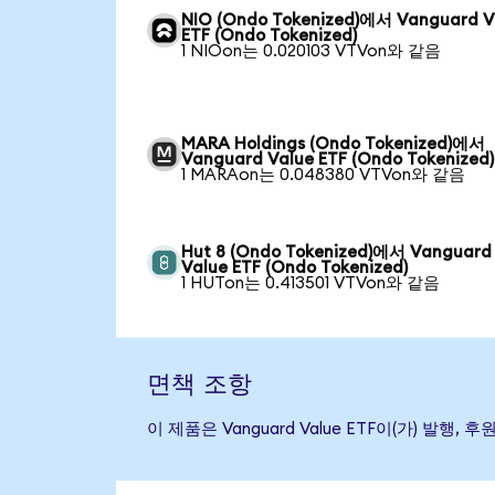
NIO (Ondo Tokenized)에서 Vanguard V
ETF (Ondo Tokenized)
1 NIOon는 0.020103 VTVon와 같음
MARA Holdings (Ondo Tokenized)에서
Vanguard Value ETF (Ondo Tokenized)
1 MARAon는 0.048380 VTVon와 같음
Hut 8 (Ondo Tokenized)에서 Vanguard
Value ETF (Ondo Tokenized)
1 HUTon는 0.413501 VTVon와 같음
면책 조항
이 제품은 Vanguard Value ETF이(가) 