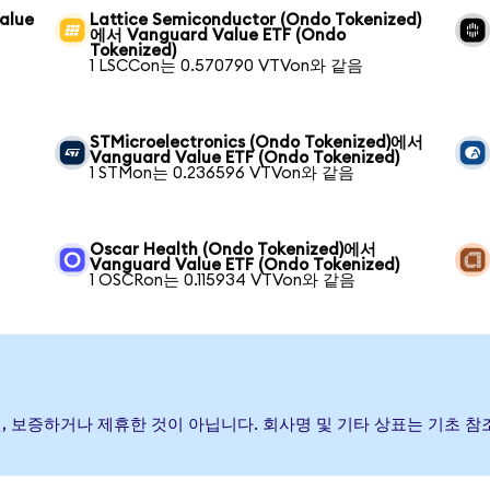
alue
Lattice Semiconductor (Ondo Tokenized)
에서 Vanguard Value ETF (Ondo
Tokenized)
1 LSCCon는 0.570790 VTVon와 같음
STMicroelectronics (Ondo Tokenized)에서
Vanguard Value ETF (Ondo Tokenized)
1 STMon는 0.236596 VTVon와 같음
Oscar Health (Ondo Tokenized)에서
Vanguard Value ETF (Ondo Tokenized)
1 OSCRon는 0.115934 VTVon와 같음
발행, 후원, 보증하거나 제휴한 것이 아닙니다. 회사명 및 기타 상표는 기