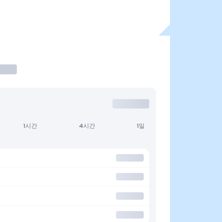
1시간
4시간
1일