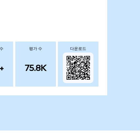
 수
평가 수
다운로드
+
75.8K