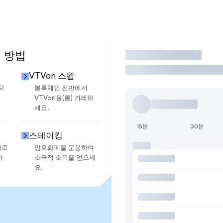
용 방법
거래
VTVon 스왑
으
블록체인 전반에서
VTVon을(를) 거래하
세요.
15분
30분
스테이킹
지로
암호화폐를 운용하여
하
소극적 소득을 얻으세
요.