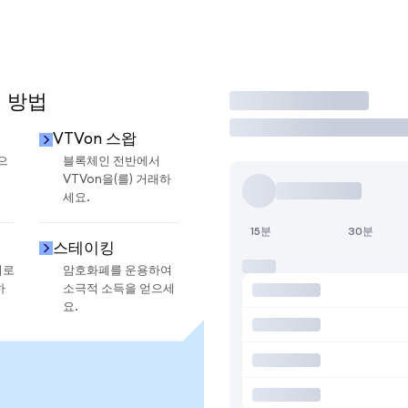
용 방법
거래
VTVon 스왑
으
블록체인 전반에서
VTVon을(를) 거래하
세요.
15분
30분
스테이킹
지로
암호화폐를 운용하여
하
소극적 소득을 얻으세
요.