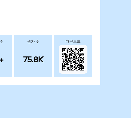
 수
평가 수
다운로드
+
75.8K