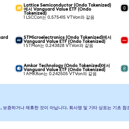
Lattice Semiconductor (Ondo Tokenized)
에서 Vanguard Value ETF (Ondo
Tokenized)
1 LSCCon는 0.575415 VTVon와 같음
uard
STMicroelectronics (Ondo Tokenized)에서
Vanguard Value ETF (Ondo Tokenized)
1 STMon는 0.243828 VTVon와 같음
Amkor Technology (Ondo Tokenized)에서
Vanguard Value ETF (Ondo Tokenized)
1 AMKRon는 0.242505 VTVon와 같음
발행, 후원, 보증하거나 제휴한 것이 아닙니다. 회사명 및 기타 상표는 기