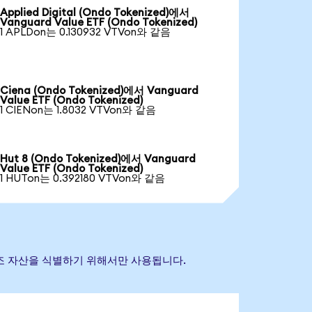
Applied Digital (Ondo Tokenized)에서
Vanguard Value ETF (Ondo Tokenized)
1 APLDon는 0.130932 VTVon와 같음
Ciena (Ondo Tokenized)에서 Vanguard
Value ETF (Ondo Tokenized)
1 CIENon는 1.8032 VTVon와 같음
Hut 8 (Ondo Tokenized)에서 Vanguard
Value ETF (Ondo Tokenized)
1 HUTon는 0.392180 VTVon와 같음
초 참조 자산을 식별하기 위해서만 사용됩니다.