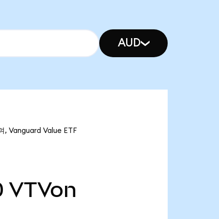
AUD
Vanguard Value ETF
0
VTVon