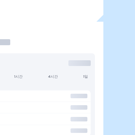
1시간
4시간
1일