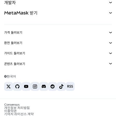
개발자
무기한 선물
신규
카드
문서 보기
MetaMask 받기
실물자산
mUSD
신규
대시보드
Transaction Shield
수익 창출
Smart Accounts Kit
에이전트 지갑
신규
가격 둘러보기
임베디드 지갑
Snaps
비트코인 가격
환전 둘러보기
MetaMask Connect
이더리움 가격
보상
신규
BTC를 USD로 환전
솔라나 가격
가이드 둘러보기
Snaps
보안
ETH를 USD로 환전
BTC 매수
시바이누 가격
USDT를 INR로 환전
콘텐츠 둘러보기
웹3 서비스
고객 지원
ETH 매수
페페 가격
비트코인 지갑
BTC를 USDT로 환전
SOL 매수
채용
테더 가격
솔라나 지갑
한국어
BTC를 INR로 환전
PEPE 매수
연락처
USDC 가격
최고의 암호화폐 카드
ETH를 USDT로 환전
USDT 매수
체인링크 가격
최고의 모바일 암호화폐 지갑
USDT를 PHP로 환전
USDC 매수
Polymarket이란?
BTC를 EUR로 환전
SHIB 매수
Consensys
암호화폐 세금 뉴스
개인정보 처리방침
이용약관
BNB 매수
기여자 라이선스 계약
암호화폐 매수 방법