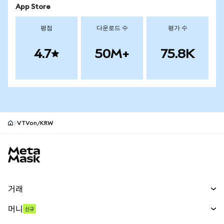
App Store
평점
다운로드 수
평가 수
4.7
50M+
75.8K
VTVon/KRW
MetaMask 사이트 바닥글
거래
스왑
머니
신규
예측 시장
신규
매수