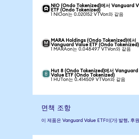
NIO (Ondo Tokenized)에서 Vanguard V
ETF (Ondo Tokenized)
1 NIOon는 0.020152 VTVon와 같음
MARA Holdings (Ondo Tokenized)에서
Vanguard Value ETF (Ondo Tokenized)
1 MARAon는 0.048497 VTVon와 같음
Hut 8 (Ondo Tokenized)에서 Vanguard
Value ETF (Ondo Tokenized)
1 HUTon는 0.414509 VTVon와 같음
면책 조항
이 제품은 Vanguard Value ETF이(가) 