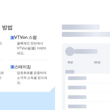
용 방법
거래
VTVon 스왑
으
블록체인 전반에서
VTVon을(를) 거래하
세요.
15분
30분
스테이킹
지로
암호화폐를 운용하여
하
소극적 소득을 얻으세
요.