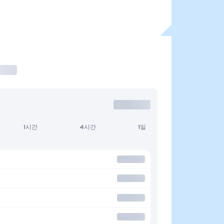
1시간
4시간
1일