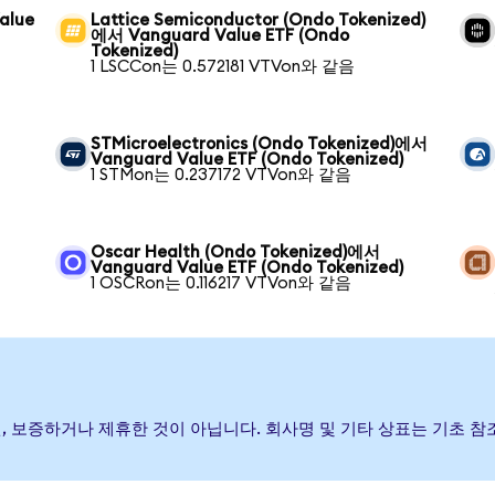
alue
Lattice Semiconductor (Ondo Tokenized)
에서 Vanguard Value ETF (Ondo
Tokenized)
1 LSCCon는 0.572181 VTVon와 같음
STMicroelectronics (Ondo Tokenized)에서
Vanguard Value ETF (Ondo Tokenized)
1 STMon는 0.237172 VTVon와 같음
Oscar Health (Ondo Tokenized)에서
Vanguard Value ETF (Ondo Tokenized)
1 OSCRon는 0.116217 VTVon와 같음
발행, 후원, 보증하거나 제휴한 것이 아닙니다. 회사명 및 기타 상표는 기