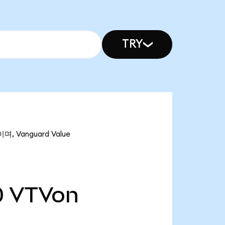
TRY
며, Vanguard Value
0
VTVon