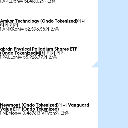
1 APLDon는 ₺1,413.02와 같음
Amkor Technology (Ondo Tokenized)에서
터키 리라
1 AMKRon는 ₺2,596.58와 같음
abrdn Physical Palladium Shares ETF
(Ondo Tokenized)에서 터키 리라
1 PALLon는 ₺5,928.77와 같음
Newmont (Ondo Tokenized)에서 Vanguard
Value ETF (Ondo Tokenized)
1 NEMon는 0.467613 VTVon와 같음