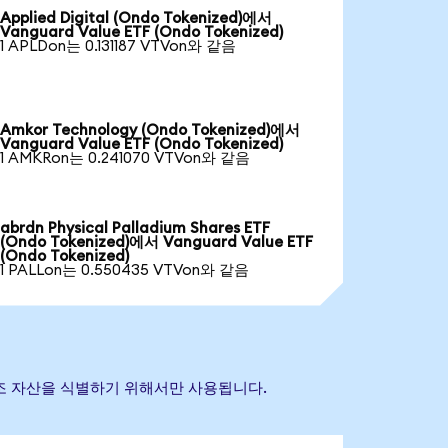
Applied Digital (Ondo Tokenized)에서
Vanguard Value ETF (Ondo Tokenized)
1 APLDon는 0.131187 VTVon와 같음
Amkor Technology (Ondo Tokenized)에서
Vanguard Value ETF (Ondo Tokenized)
1 AMKRon는 0.241070 VTVon와 같음
abrdn Physical Palladium Shares ETF
(Ondo Tokenized)에서 Vanguard Value ETF
(Ondo Tokenized)
1 PALLon는 0.550435 VTVon와 같음
초 참조 자산을 식별하기 위해서만 사용됩니다.