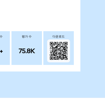
 수
평가 수
다운로드
+
75.8K