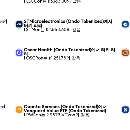
1 LSCCon는 ₺6,163.00와 같음
 터키
STMicroelectronics (Ondo Tokenized)에서
터키 리라
1 STMon는 ₺2,554.60와 같음
Oscar Health (Ondo Tokenized)에서 터키 리
라
1 OSCRon는 ₺1,251.78와 같음
ard
Quanta Services (Ondo Tokenized)에서
Vanguard Value ETF (Ondo Tokenized)
1 PWRon는 2.9873 VTVon와 같음