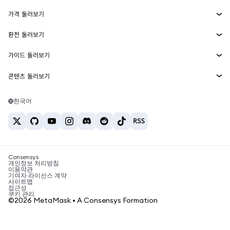
수익 창출
Smart Accounts Kit
에이전트 지갑
신규
가격 둘러보기
임베디드 지갑
Snaps
비트코인 가격
환전 둘러보기
MetaMask Connect
이더리움 가격
보상
신규
BTC를 USD로 환전
솔라나 가격
가이드 둘러보기
Snaps
보안
ETH를 USD로 환전
BTC 매수
시바이누 가격
USDT를 INR로 환전
콘텐츠 둘러보기
웹3 서비스
고객 지원
ETH 매수
페페 가격
비트코인 지갑
BTC를 USDT로 환전
SOL 매수
채용
테더 가격
솔라나 지갑
한국어
BTC를 INR로 환전
PEPE 매수
연락처
USDC 가격
최고의 암호화폐 카드
ETH를 USDT로 환전
USDT 매수
체인링크 가격
최고의 모바일 암호화폐 지갑
USDT를 PHP로 환전
USDC 매수
Polymarket이란?
BTC를 EUR로 환전
SHIB 매수
Consensys
암호화폐 세금 뉴스
개인정보 처리방침
이용약관
BNB 매수
기여자 라이선스 계약
암호화폐 매수 방법
사이트맵
접근성
비트코인 매도 방법
쿠키 관리
©2026 MetaMask • A Consensys Formation