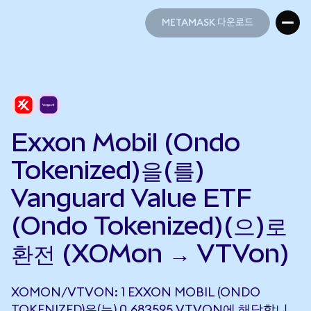
METAMASK 다운로드
METAMASK 다운로드
Exxon Mobil (Ondo
Tokenized)을(를)
Vanguard Value ETF
(Ondo Tokenized)(으)로
환전 (XOMon → VTVon)
XOMON/VTVON: 1 EXXON MOBIL (ONDO
TOKENIZED)은(는) 0.683595 VTVON에 해당합니