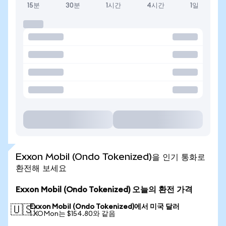
15분
30분
1시간
4시간
1일
Exxon Mobil (Ondo Tokenized)을 인기 통화로
환전해 보세요
Exxon Mobil (Ondo Tokenized) 오늘의 환전 가격
Exxon Mobil (Ondo Tokenized)에서 미국 달러
🇺🇸
1 XOMon는 $154.80와 같음