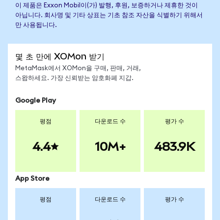
이 제품은 Exxon Mobil이(가) 발행, 후원, 보증하거나 제휴한 것이
아닙니다. 회사명 및 기타 상표는 기초 참조 자산을 식별하기 위해서
만 사용됩니다.
몇 초 만에 XOMon 받기
MetaMask에서 XOMon을 구매, 판매, 거래,
스왑하세요. 가장 신뢰받는 암호화폐 지갑.
Google Play
평점
다운로드 수
평가 수
4.4
10M+
483.9K
App Store
평점
다운로드 수
평가 수