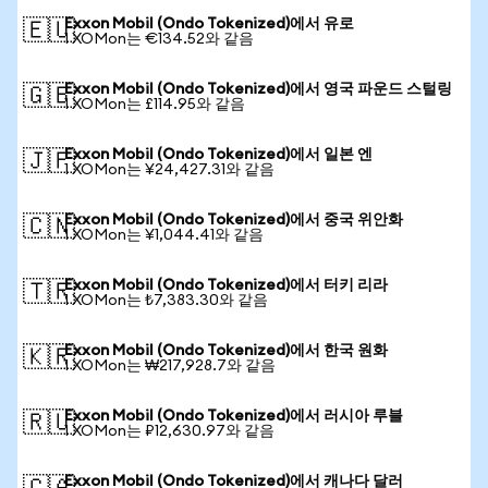
Exxon Mobil (Ondo Tokenized)에서 유로
🇪🇺
1 XOMon는 €134.52와 같음
Exxon Mobil (Ondo Tokenized)에서 영국 파운드 스털링
🇬🇧
1 XOMon는 £114.95와 같음
Exxon Mobil (Ondo Tokenized)에서 일본 엔
🇯🇵
1 XOMon는 ¥24,427.31와 같음
Exxon Mobil (Ondo Tokenized)에서 중국 위안화
🇨🇳
1 XOMon는 ¥1,044.41와 같음
Exxon Mobil (Ondo Tokenized)에서 터키 리라
🇹🇷
1 XOMon는 ₺7,383.30와 같음
Exxon Mobil (Ondo Tokenized)에서 한국 원화
🇰🇷
1 XOMon는 ₩217,928.7와 같음
Exxon Mobil (Ondo Tokenized)에서 러시아 루블
🇷🇺
1 XOMon는 ₽12,630.97와 같음
Exxon Mobil (Ondo Tokenized)에서 캐나다 달러