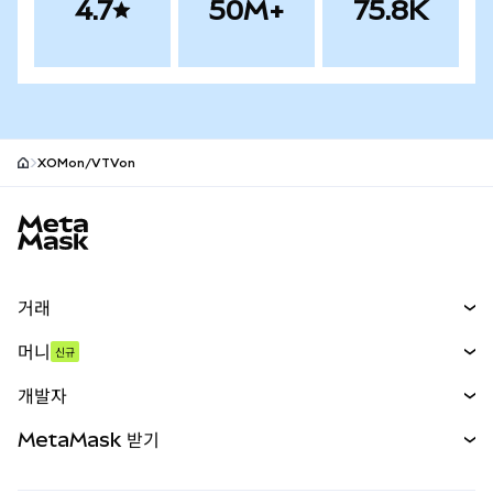
4.7
50M+
75.8K
XOMon/VTVon
MetaMask 사이트 바닥글
거래
스왑
머니
신규
예측 시장
신규
매수
개발자
무기한 선물
신규
카드
문서 보기
MetaMask 받기
실물자산
mUSD
신규
대시보드
Transaction Shield