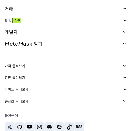
거래
스왑
머니
신규
예측 시장
신규
매수
개발자
무기한 선물
신규
카드
문서 보기
MetaMask 받기
실물자산
mUSD
신규
대시보드
Transaction Shield
수익 창출
Smart Accounts Kit
에이전트 지갑
신규
가격 둘러보기
임베디드 지갑
Snaps
비트코인 가격
환전 둘러보기
MetaMask Connect
이더리움 가격
보상
신규
BTC를 USD로 환전
솔라나 가격
가이드 둘러보기
Snaps
보안
ETH를 USD로 환전
BTC 매수
시바이누 가격
USDT를 INR로 환전
콘텐츠 둘러보기
웹3 서비스
고객 지원
ETH 매수
페페 가격
비트코인 지갑
BTC를 USDT로 환전
SOL 매수
채용
테더 가격
솔라나 지갑
한국어
BTC를 INR로 환전
PEPE 매수
연락처
USDC 가격
최고의 암호화폐 카드
ETH를 USDT로 환전
USDT 매수