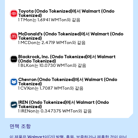
Toyota (Ondo Tokenized)에서 Walmart (Ondo
Tokenized)
1 TMon는 1.6941 WMTon와 같음
McDonald's (Ondo Tokenized)에서 Walmart (Ondo
Tokenized)
1 MCDon는 2.4719 WMTon와 같음
Blackrock, Inc. (Ondo Tokenized)에서 Walmart
(Ondo Tokenized)
1 BLKon는 10.0730 WMTon와 같음
Chevron (Ondo Tokenized)에서 Walmart (Ondo
Tokenized)
1 CVXon는 1.7087 WMTon와 같음
IREN (Ondo Tokenized)에서 Walmart (Ondo
Tokenized)
1 IRENon는 0.347375 WMTon와 같음
면책 조항
이 제품은 Walmart이(가) 발행, 후원, 보증하거나 제휴한 것이 아닙