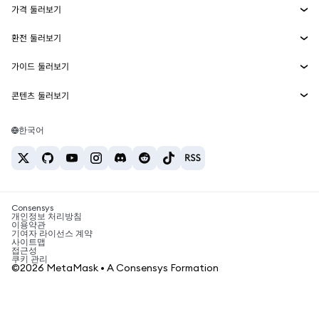
가격 둘러보기
임베디드 지갑
Snaps
비트코인 가격
환전 둘러보기
MetaMask Connect
이더리움 가격
보상
신규
BTC를 USD로 환전
솔라나 가격
가이드 둘러보기
Snaps
보안
ETH를 USD로 환전
BTC 매수
시바이누 가격
USDT를 INR로 환전
콘텐츠 둘러보기
웹3 서비스
고객 지원
ETH 매수
페페 가격
비트코인 지갑
BTC를 USDT로 환전
SOL 매수
채용
테더 가격
솔라나 지갑
한국어
BTC를 INR로 환전
PEPE 매수
연락처
USDC 가격
최고의 암호화폐 카드
ETH를 USDT로 환전
USDT 매수
체인링크 가격
최고의 모바일 암호화폐 지갑
USDT를 PHP로 환전
USDC 매수
Polymarket이란?
BTC를 EUR로 환전
SHIB 매수
Consensys
암호화폐 세금 뉴스
개인정보 처리방침
이용약관
BNB 매수
기여자 라이선스 계약
암호화폐 매수 방법
사이트맵
접근성
비트코인 매도 방법
쿠키 관리
©2026 MetaMask • A Consensys Formation