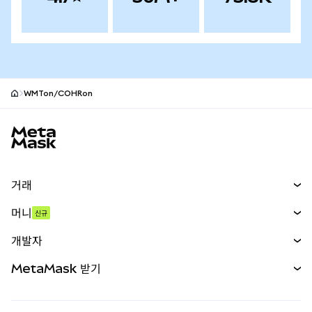
WMTon/COHRon
MetaMask 사이트 바닥글
거래
스왑
머니
신규
예측 시장
신규
매수
개발자
무기한 선물
신규
카드
문서 보기
MetaMask 받기
실물자산
mUSD
신규
대시보드
Transaction Shield
수익 창출
Smart Accounts Kit
에이전트 지갑
신규