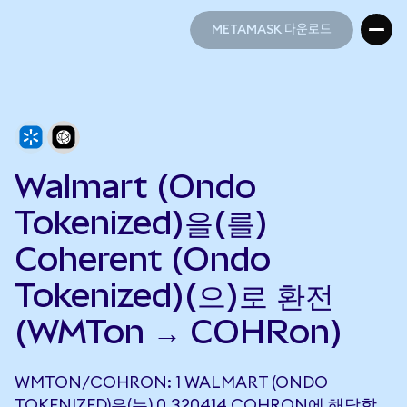
METAMASK 다운로드
METAMASK 다운로드
Walmart (Ondo
Tokenized)을(를)
Coherent (Ondo
Tokenized)(으)로 환전
(WMTon → COHRon)
WMTON/COHRON: 1 WALMART (ONDO
TOKENIZED)은(는) 0.320414 COHRON에 해당합