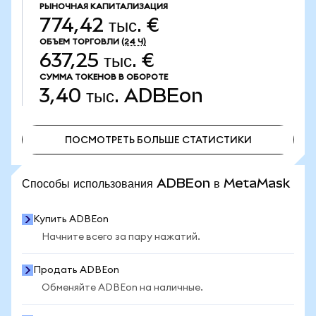
РЫНОЧНАЯ КАПИТАЛИЗАЦИЯ
774,42 тыс. €
ОБЪЕМ ТОРГОВЛИ
(24 Ч)
637,25 тыс. €
СУММА ТОКЕНОВ В ОБОРОТЕ
3,40 тыс.
ADBEon
ПОСМОТРЕТЬ БОЛЬШЕ СТАТИСТИКИ
ПОСМОТРЕТЬ БОЛЬШЕ СТАТИСТИКИ
Способы использования ADBEon в MetaMask
Купить ADBEon
Начните всего за пару нажатий.
Продать ADBEon
Обменяйте ADBEon на наличные.