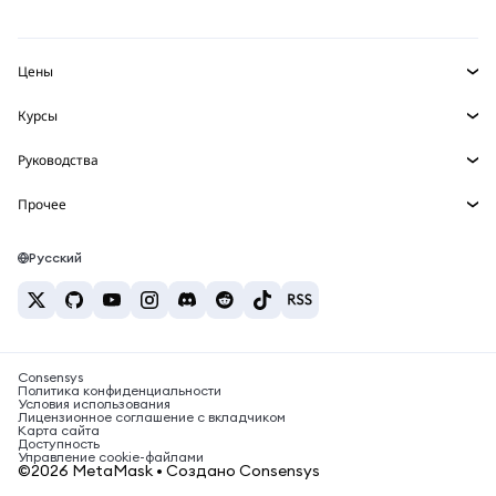
mUSD
НОВИНКА
Инфопанель
Защита транзакций
Реальные активы
Зарабатывайте
Набор умных счетов
Агентский кошелек
НОВИНКА
Цены
Встроенные кошельки
Snaps
Цена Bitcoin
Курсы
MetaMask Connect
Цена Ethereum
Награды
НОВИНКА
BTC в USD
Цена Solana
Руководства
Snaps
Безопасность
ETH в USD
Купить BTC
Цена Shiba Inu
USDT в INR
Прочее
Сервисы Web3
Поддержка
Купить ETH
Цена Pepe
Исследуйте контент
BTC в USDT
Купить SOL
Карьера
Цена Tether
Bitcoin-кошелёк
Русский
BTC в INR
Купить PEPE
Контакты
Цена USDC
Кошелёк Solana
ETH в USDT
Купить USDT
Цена Chainlink
Лучшие крипто-карты
USDT в PHP
Купить USDC
Лучшие мобильные криптокошельки
BTC в EUR
Consensys
Купить SHIB
Что такое Polymarket?
Политика конфиденциальности
Условия использования
Купить BNB
Лицензионное соглашение с вкладчиком
Новости о налогах на криптовалюту
Карта сайта
Доступность
Как купить криптовалюту?
Управление cookie-файлами
©2026 MetaMask • Создано Consensys
Как продать биткоин?