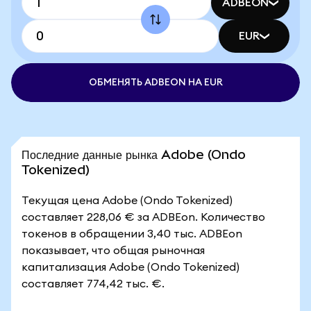
ADBEON
EUR
ОБМЕНЯТЬ ADBEON НА EUR
Последние данные рынка Adobe (Ondo
Tokenized)
Текущая цена Adobe (Ondo Tokenized)
составляет 228,06 € за ADBEon. Количество
токенов в обращении 3,40 тыс. ADBEon
показывает, что общая рыночная
капитализация Adobe (Ondo Tokenized)
составляет 774,42 тыс. €.