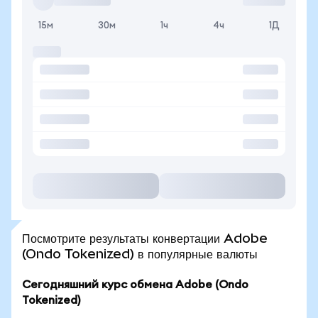
15м
30м
1ч
4ч
1Д
Посмотрите результаты конвертации Adobe
(Ondo Tokenized) в популярные валюты
Сегодняшний курс обмена Adobe (Ondo
Tokenized)