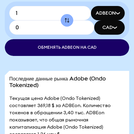
ADBEON
CAD
ОБМЕНЯТЬ ADBEON НА CAD
Последние данные рынка Adobe (Ondo
Tokenized)
Текущая цена Adobe (Ondo Tokenized)
составляет 369,18 $ за ADBEon. Количество
токенов в обращении 3,40 тыс. ADBEon
показывает, что общая рыночная
капитализация Adobe (Ondo Tokenized)