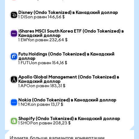
Disney (Ondo Tokenized) в Канадский доллар
1 DISon равен 146,56 $
iShares MSCI South Korea ETF (Ondo Tokenized) в
Канадский доллар
1 EWYon равен 232,64 $
Futu Holdings (Ondo Tokenized) в Канадский
доллар
1 FUTUon равен 154,16 $
Apollo Global Management (Ondo Tokenized) в
Канадский доллар
1 APOon равен 183,31 $
Nokia (Ondo Tokenized) в Канадский доллар
1 NOKon равен 13,17 $
Shopify (Ondo Tokenized) в Канадский доллар
1 SHOPon равен 208,23 $
Изучите больше вариантов конвертации