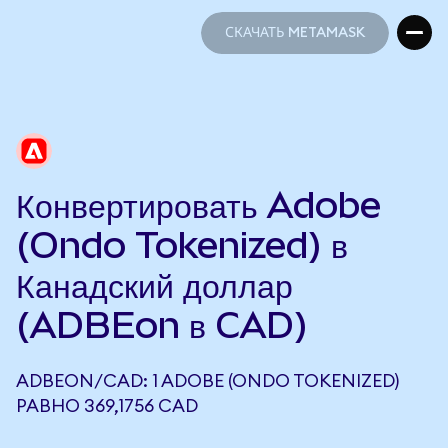
СКАЧАТЬ METAMASK
СКАЧАТЬ METAMASK
Конвертировать Adobe
(Ondo Tokenized) в
Канадский доллар
(ADBEon в CAD)
ADBEON/CAD: 1 ADOBE (ONDO TOKENIZED)
РАВНО 369,1756 CAD