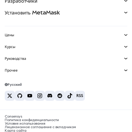
Разработчики
Прогнозы
НОВИНКА
Карта
Документация для разработчиков
Установить MetaMask
Перпы
НОВИНКА
mUSD
НОВИНКА
Инфопанель
Защита транзакций
Реальные активы
Зарабатывайте
Набор умных счетов
Агентский кошелек
НОВИНКА
Цены
Встроенные кошельки
Snaps
Цена Bitcoin
Курсы
MetaMask Connect
Цена Ethereum
Награды
НОВИНКА
BTC в USD
Цена Solana
Руководства
Snaps
Безопасность
ETH в USD
Купить BTC
Цена Shiba Inu
USDT в INR
Прочее
Сервисы Web3
Поддержка
Купить ETH
Цена Pepe
Исследуйте контент
BTC в USDT
Купить SOL
Карьера
Цена Tether
Bitcoin-кошелёк
Русский
BTC в INR
Купить PEPE
Контакты
Цена USDC
Кошелёк Solana
ETH в USDT
Купить USDT
Цена Chainlink
Лучшие крипто-карты
USDT в PHP
Купить USDC
Лучшие мобильные криптокошельки
BTC в EUR
Consensys
Купить SHIB
Что такое Polymarket?
Политика конфиденциальности
Условия использования
Купить BNB
Лицензионное соглашение с вкладчиком
Новости о налогах на криптовалюту
Карта сайта