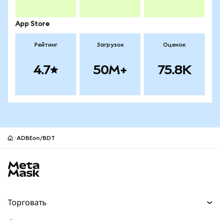
App Store
Рейтинг
Загрузок
Оценок
4.7
50M+
75.8K
ADBEon/BDT
Нижний колонтитул сайта MetaMask
Торговать
Торговля