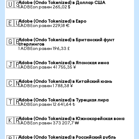
Adobe (Ondo Tokenized) в Доллар США
🇺🇸
1 ADBEon равен 265,02 $
Adobe (Ondo Tokenized) в Евро
🇪🇺
1 ADBEon равен 229,18 €
Adobe (Ondo Tokenized) в Британский фунт
🇬🇧
стерлингов
1 ADBEon равен 196,33 £
Adobe (Ondo Tokenized) в Японская иена
🇯🇵
1 ADBEon равен 41 755,35 ¥
Adobe (Ondo Tokenized) в Китайский юань
🇨🇳
1 ADBEon равен 1 788,38 ¥
Adobe (Ondo Tokenized) в Турецкая лира
🇹🇷
1 ADBEon равен 12 641,64 ₺
Adobe (Ondo Tokenized) в Южнокорейская вона
🇰🇷
1 ADBEon равен 373 207,7 ₩
Adobe (Ondo Tokenized) в Российский рубль