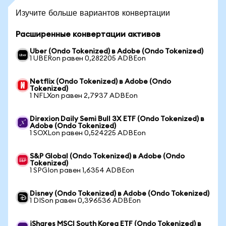
Изучите больше вариантов конвертации
Расширенные конвертации активов
Uber (Ondo Tokenized) в Adobe (Ondo Tokenized)
1 UBERon равен 0,282205 ADBEon
Netflix (Ondo Tokenized) в Adobe (Ondo
Tokenized)
1 NFLXon равен 2,7937 ADBEon
Direxion Daily Semi Bull 3X ETF (Ondo Tokenized) в
Adobe (Ondo Tokenized)
1 SOXLon равен 0,524225 ADBEon
S&P Global (Ondo Tokenized) в Adobe (Ondo
Tokenized)
1 SPGIon равен 1,6354 ADBEon
Disney (Ondo Tokenized) в Adobe (Ondo Tokenized)
1 DISon равен 0,396536 ADBEon
iShares MSCI South Korea ETF (Ondo Tokenized) в