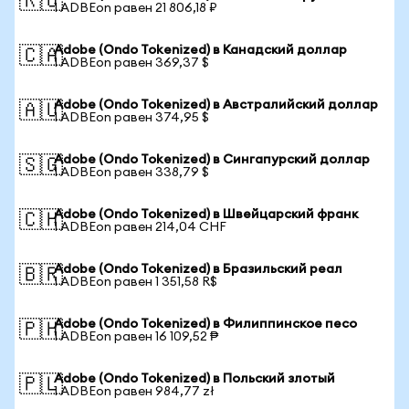
🇷🇺
1 ADBEon равен 21 806,18 ₽
Adobe (Ondo Tokenized) в Канадский доллар
🇨🇦
1 ADBEon равен 369,37 $
Adobe (Ondo Tokenized) в Австралийский доллар
🇦🇺
1 ADBEon равен 374,95 $
Adobe (Ondo Tokenized) в Сингапурский доллар
🇸🇬
1 ADBEon равен 338,79 $
Adobe (Ondo Tokenized) в Швейцарский франк
🇨🇭
1 ADBEon равен 214,04 CHF
Adobe (Ondo Tokenized) в Бразильский реал
🇧🇷
1 ADBEon равен 1 351,58 R$
Adobe (Ondo Tokenized) в Филиппинское песо
🇵🇭
1 ADBEon равен 16 109,52 ₱
Adobe (Ondo Tokenized) в Польский злотый
🇵🇱
1 ADBEon равен 984,77 zł