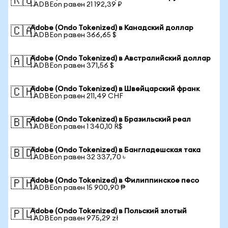
🇷🇺
1 ADBEon равен 21 192,39 ₽
Adobe (Ondo Tokenized) в Канадский доллар
🇨🇦
1 ADBEon равен 366,65 $
Adobe (Ondo Tokenized) в Австралийский доллар
🇦🇺
1 ADBEon равен 371,56 $
Adobe (Ondo Tokenized) в Швейцарский франк
🇨🇭
1 ADBEon равен 211,49 CHF
Adobe (Ondo Tokenized) в Бразильский реал
🇧🇷
1 ADBEon равен 1 340,10 R$
Adobe (Ondo Tokenized) в Бангладешская така
🇧🇩
1 ADBEon равен 32 337,70 ৳
Adobe (Ondo Tokenized) в Филиппинское песо
🇵🇭
1 ADBEon равен 15 900,90 ₱
Adobe (Ondo Tokenized) в Польский злотый
🇵🇱
1 ADBEon равен 975,29 zł