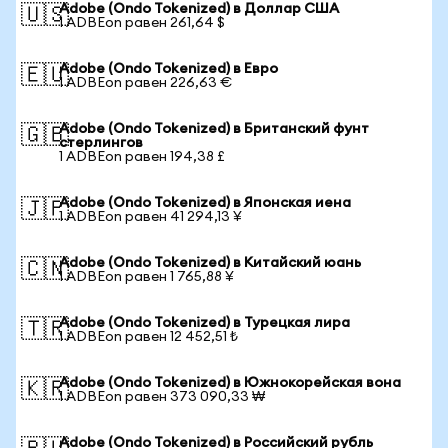
Adobe (Ondo Tokenized) в Доллар США
🇺🇸
1 ADBEon равен 261,64 $
Adobe (Ondo Tokenized) в Евро
🇪🇺
1 ADBEon равен 226,63 €
Adobe (Ondo Tokenized) в Британский фунт
🇬🇧
стерлингов
1 ADBEon равен 194,38 £
Adobe (Ondo Tokenized) в Японская иена
🇯🇵
1 ADBEon равен 41 294,13 ¥
Adobe (Ondo Tokenized) в Китайский юань
🇨🇳
1 ADBEon равен 1 765,88 ¥
Adobe (Ondo Tokenized) в Турецкая лира
🇹🇷
1 ADBEon равен 12 452,51 ₺
Adobe (Ondo Tokenized) в Южнокорейская вона
🇰🇷
1 ADBEon равен 373 090,33 ₩
Adobe (Ondo Tokenized) в Российский рубль