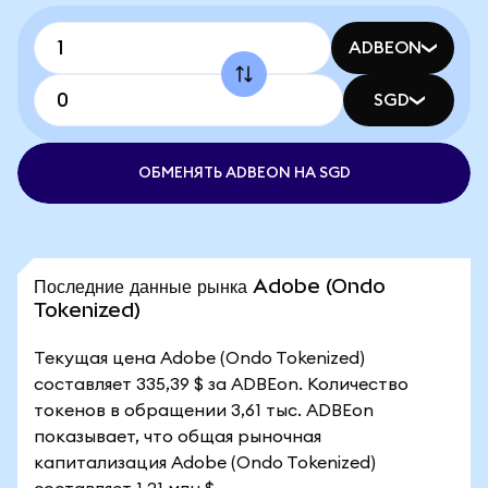
ADBEON
SGD
ОБМЕНЯТЬ ADBEON НА SGD
Последние данные рынка Adobe (Ondo
Tokenized)
Текущая цена Adobe (Ondo Tokenized)
составляет 335,39 $ за ADBEon. Количество
токенов в обращении 3,61 тыс. ADBEon
показывает, что общая рыночная
капитализация Adobe (Ondo Tokenized)