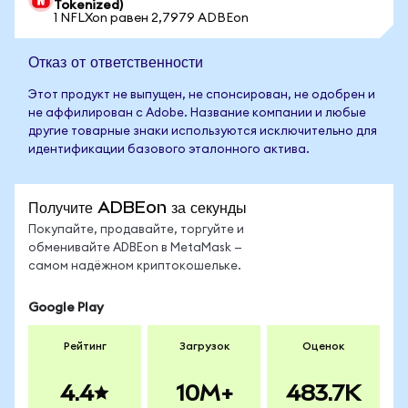
Tokenized)
1 NFLXon равен 2,7979 ADBEon
Отказ от ответственности
Этот продукт не выпущен, не спонсирован, не одобрен и
не аффилирован с Adobe. Название компании и любые
другие товарные знаки используются исключительно для
идентификации базового эталонного актива.
Получите ADBEon за секунды
Покупайте, продавайте, торгуйте и
обменивайте ADBEon в MetaMask —
самом надёжном криптокошельке.
Google Play
Рейтинг
Загрузок
Оценок
4.4
10M+
483.7K