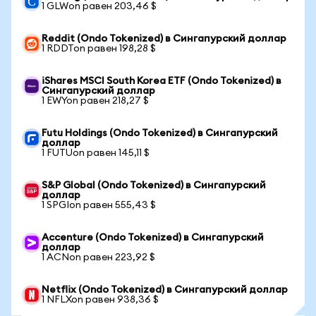
1 GLWon равен 203,46 $
Reddit (Ondo Tokenized) в Сингапурский доллар
1 RDDTon равен 198,28 $
iShares MSCI South Korea ETF (Ondo Tokenized) в
Сингапурский доллар
1 EWYon равен 218,27 $
Futu Holdings (Ondo Tokenized) в Сингапурский
доллар
1 FUTUon равен 145,11 $
S&P Global (Ondo Tokenized) в Сингапурский
доллар
1 SPGIon равен 555,43 $
Accenture (Ondo Tokenized) в Сингапурский
доллар
1 ACNon равен 223,92 $
Netflix (Ondo Tokenized) в Сингапурский доллар
1 NFLXon равен 938,36 $