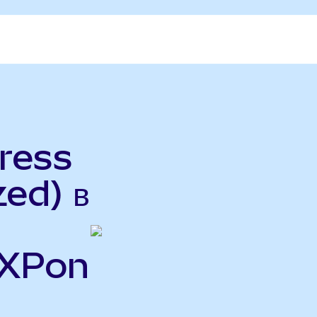
ress
ed) в
AXPon