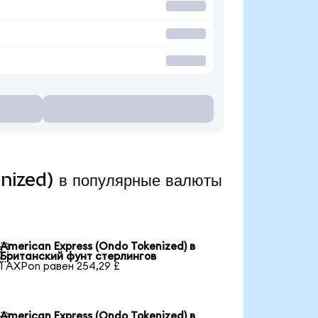
nized) в популярные валюты
American Express (Ondo Tokenized) в

Британский фунт стерлингов
1 AXPon равен 254,29 £
American Express (Ondo Tokenized) в