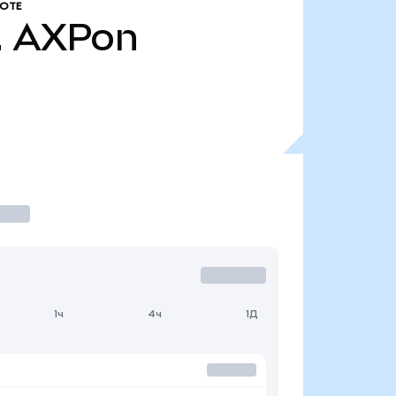
ОТЕ
.
AXPon
1ч
4ч
1Д