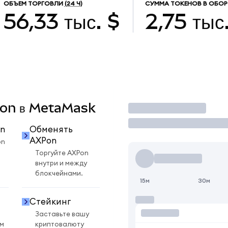
ОБЪЕМ ТОРГОВЛИ
(24 Ч)
СУММА ТОКЕНОВ В ОБОР
56,33 тыс. $
2,75 тыс
XPon в MetaMask
Торговать
n
Обменять
AXPon
on
Торгуйте AXPon
внутри и между
блокчейнами.
15м
30м
Стейкинг
Заставьте вашу
ом
криптовалюту