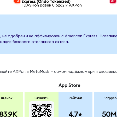
Express (Ondo Tokenized)
1 DASHon равен 0,626217 AXPon
, не одобрен и не аффилирован с American Express. Названи
кации базового эталонного актива.
нивайте AXPon в MetaMask — самом надёжном криптокошельк
App Store
Оценок
Скачать
Рейтинг
Загрузо
83.9K
4.7
50M