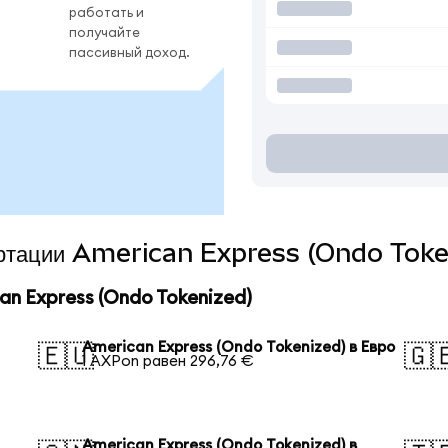
работать и
получайте
пассивный доход.
вертации American Express (Ondo Toke
n Express (Ondo Tokenized)
American Express (Ondo Tokenized) в Евро
🇪🇺
🇬
1 AXPon равен 296,76 €
American Express (Ondo Tokenized) в