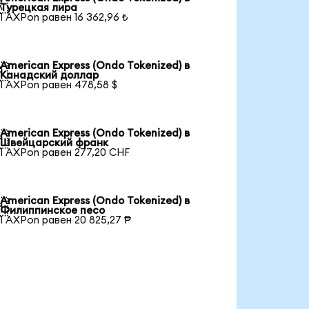

Турецкая лира
1 AXPon равен 16 362,96 ₺
American Express (Ondo Tokenized) в

Канадский доллар
1 AXPon равен 478,58 $
American Express (Ondo Tokenized) в

Швейцарский франк
1 AXPon равен 277,20 CHF
American Express (Ondo Tokenized) в

Филиппинское песо
1 AXPon равен 20 825,27 ₱