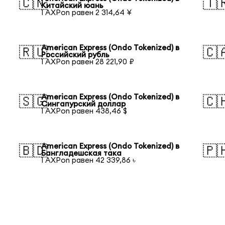
🇨🇳
🇹
Китайский юань
1 AXPon равен 2 314,64 ¥
American Express (Ondo Tokenized) в
🇷🇺
🇨
Российский рубль
1 AXPon равен 28 221,90 ₽
American Express (Ondo Tokenized) в
🇸🇬
🇨
Сингапурский доллар
1 AXPon равен 438,46 $
American Express (Ondo Tokenized) в
🇧🇩
🇵
Бангладешская така
1 AXPon равен 42 339,86 ৳