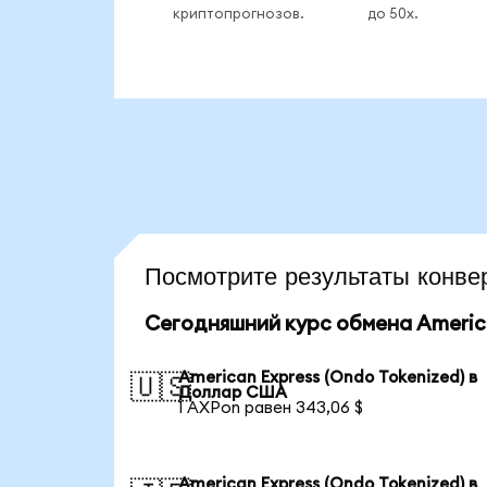
криптопрогнозов.
до 50x.
Посмотрите результаты кон
Сегодняшний курс обмена America
American Express (Ondo Tokenized) в
🇺🇸
Доллар США
1 AXPon равен 343,06 $
American Express (Ondo Tokenized) в