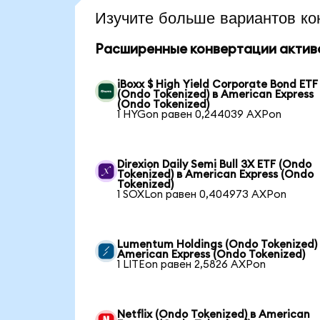
Изучите больше вариантов ко
Расширенные конвертации актив
iBoxx $ High Yield Corporate Bond ETF
(Ondo Tokenized) в American Express
(Ondo Tokenized)
1 HYGon равен 0,244039 AXPon
Direxion Daily Semi Bull 3X ETF (Ondo
Tokenized) в American Express (Ondo
Tokenized)
1 SOXLon равен 0,404973 AXPon
Lumentum Holdings (Ondo Tokenized)
American Express (Ondo Tokenized)
1 LITEon равен 2,5826 AXPon
Netflix (Ondo Tokenized) в American