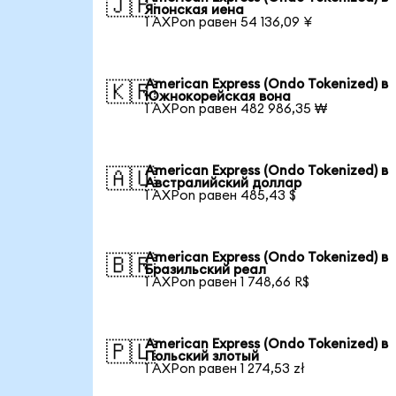
🇯🇵
Японская иена
1 AXPon равен 54 136,09 ¥
American Express (Ondo Tokenized) в
🇰🇷
Южнокорейская вона
1 AXPon равен 482 986,35 ₩
American Express (Ondo Tokenized) в
🇦🇺
Австралийский доллар
1 AXPon равен 485,43 $
American Express (Ondo Tokenized) в
🇧🇷
Бразильский реал
1 AXPon равен 1 748,66 R$
American Express (Ondo Tokenized) в
🇵🇱
Польский злотый
1 AXPon равен 1 274,53 zł