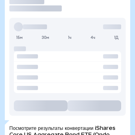
Торговать
15м
30м
1ч
4ч
1Д
Посмотрите результаты конвертации iShares
Core US Aggregate Bond ETF (Ondo