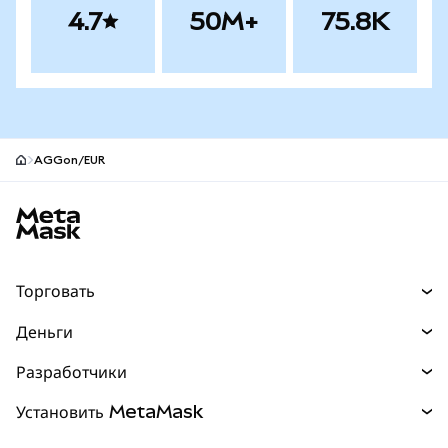
4.7
50M+
75.8K
AGGon/EUR
Нижний колонтитул сайта MetaMask
Торговать
Торговля
Деньги
Swaps
Покупайте
Разработчики
Прогнозы
НОВИНКА
Карта
Документация для разработчиков
Установить MetaMask
Перпы
НОВИНКА
mUSD
НОВИНКА
Инфопанель
Защита транзакций