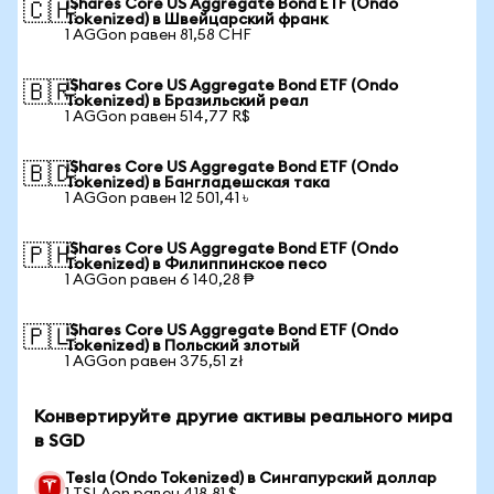
iShares Core US Aggregate Bond ETF (Ondo
🇨🇭
Tokenized) в Швейцарский франк
1 AGGon равен 81,58 CHF
iShares Core US Aggregate Bond ETF (Ondo
🇧🇷
Tokenized) в Бразильский реал
1 AGGon равен 514,77 R$
iShares Core US Aggregate Bond ETF (Ondo
🇧🇩
Tokenized) в Бангладешская така
1 AGGon равен 12 501,41 ৳
iShares Core US Aggregate Bond ETF (Ondo
🇵🇭
Tokenized) в Филиппинское песо
1 AGGon равен 6 140,28 ₱
iShares Core US Aggregate Bond ETF (Ondo
🇵🇱
Tokenized) в Польский злотый
1 AGGon равен 375,51 zł
Конвертируйте другие активы реального мира
в SGD
Tesla (Ondo Tokenized) в Сингапурский доллар