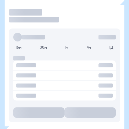
Торговать
15м
30м
1ч
4ч
1Д