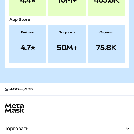
4.4
10M+
483.8K
App Store
Рейтинг
Загрузок
Оценок
4.7
50M+
75.8K
AGGon/SGD
Нижний колонтитул сайта MetaMask
Торговать