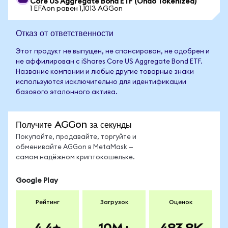
Core US Aggregate Bond ETF (Ondo Tokenized)
1 EFAon равен 1,1013 AGGon
Отказ от ответственности
Этот продукт не выпущен, не спонсирован, не одобрен и
не аффилирован с iShares Core US Aggregate Bond ETF.
Название компании и любые другие товарные знаки
используются исключительно для идентификации
базового эталонного актива.
Получите AGGon за секунды
Покупайте, продавайте, торгуйте и
обменивайте AGGon в MetaMask —
самом надёжном криптокошельке.
Google Play
Рейтинг
Загрузок
Оценок