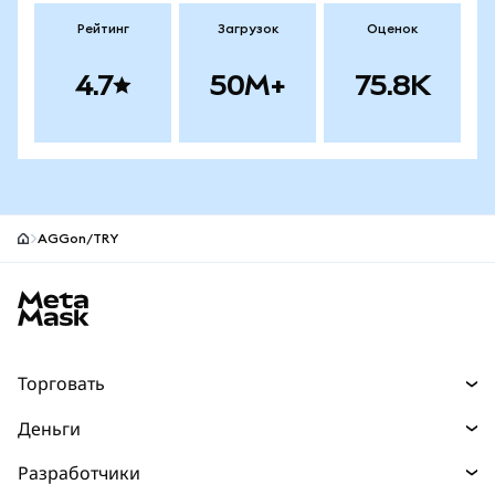
Рейтинг
Загрузок
Оценок
4.7
50M+
75.8K
AGGon/TRY
Нижний колонтитул сайта MetaMask
Торговать
Торговля
Деньги
Swaps
Покупайте
Разработчики
Прогнозы
НОВИНКА
Карта