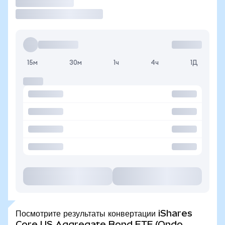
Торговать
15м
30м
1ч
4ч
1Д
Посмотрите результаты конвертации iShares
Core US Aggregate Bond ETF (Ondo