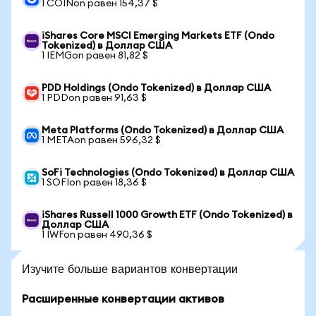
1 COINon равен 154,37 $
iShares Core MSCI Emerging Markets ETF (Ondo
Tokenized) в Доллар США
1 IEMGon равен 81,82 $
PDD Holdings (Ondo Tokenized) в Доллар США
1 PDDon равен 91,63 $
Meta Platforms (Ondo Tokenized) в Доллар США
1 METAon равен 596,32 $
SoFi Technologies (Ondo Tokenized) в Доллар США
1 SOFIon равен 18,36 $
iShares Russell 1000 Growth ETF (Ondo Tokenized) в
Доллар США
1 IWFon равен 490,36 $
Изучите больше вариантов конвертации
Расширенные конвертации активов