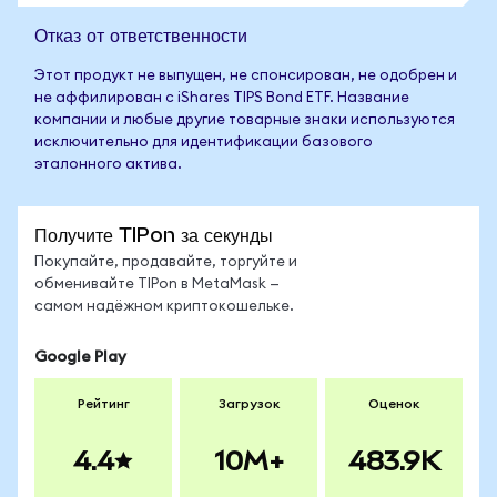
Отказ от ответственности
Этот продукт не выпущен, не спонсирован, не одобрен и
не аффилирован с iShares TIPS Bond ETF. Название
компании и любые другие товарные знаки используются
исключительно для идентификации базового
эталонного актива.
Получите TIPon за секунды
Покупайте, продавайте, торгуйте и
обменивайте TIPon в MetaMask —
самом надёжном криптокошельке.
Google Play
Рейтинг
Загрузок
Оценок
4.4
10M+
483.9K