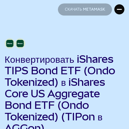
СКАЧАТЬ METAMASK
СКАЧАТЬ METAMASK
Конвертировать iShares
TIPS Bond ETF (Ondo
Tokenized) в iShares
Core US Aggregate
Bond ETF (Ondo
Tokenized) (TIPon в
AGGon)