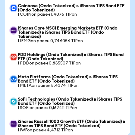
Coinbase (Ondo Tokenized) в iShares TIPS Bond ETF
(Ondo Tokenized)
1 COINon равен 1,4076 TIPon
iShares Core MSCI Emerging Markets ETF (Ondo
Tokenized) в iShares TIPS Bond ETF (Ondo
Tokenized)
1 IEMGon равен 0,746056 TIPon
PDD Holdings (Ondo Tokenized) в iShares TIPS Bond
ETF (Ondo Tokenized)
1 PDDon равен 0,835507 TIPon
Meta Platforms (Ondo Tokenized) в iShares TIPS
Bond ETF (Ondo Tokenized)
1 METAon равен 5,4374 TIPon
SoFi Technologies (Ondo Tokenized) в iShares TIPS
Bond ETF (Ondo Tokenized)
1 SOFIon равен 0,167411 TIPon
iShares Russell 1000 Growth ETF (Ondo Tokenized) в
iShares TIPS Bond ETF (Ondo Tokenized)
1 IWFon равен 4,4712 TIPon