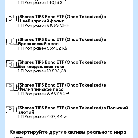
1 TIPon равен 140,16 $
iShares TIPS Bond ETF (Ondo Tokenized) в
🇨🇭
Швейцарский франк
1 TIPon равен 88,63 CHF
iShares TIPS Bond ETF (Ondo Tokenized) в
🇧🇷
Бразильский реал
1 TIPon равен 559,02 R$
iShares TIPS Bond ETF (Ondo Tokenized) в
🇧🇩
Бангладешская така
1 TIPon равен 13 535,28 ৳
iShares TIPS Bond ETF (Ondo Tokenized) в
🇵🇭
Филиппинское песо
1 TIPon равен 6 657,54 ₱
iShares TIPS Bond ETF (Ondo Tokenized) в Польский
🇵🇱
злотый
1 TIPon равен 407,44 zł
Конвертируйте другие активы реального мира