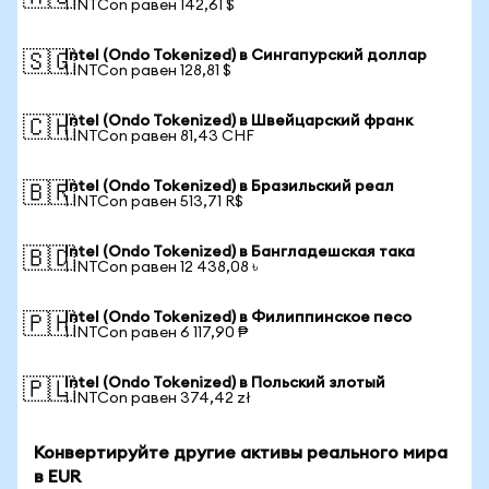
1 INTCon равен 142,61 $
Intel (Ondo Tokenized) в Сингапурский доллар
🇸🇬
1 INTCon равен 128,81 $
Intel (Ondo Tokenized) в Швейцарский франк
🇨🇭
1 INTCon равен 81,43 CHF
Intel (Ondo Tokenized) в Бразильский реал
🇧🇷
1 INTCon равен 513,71 R$
Intel (Ondo Tokenized) в Бангладешская така
🇧🇩
1 INTCon равен 12 438,08 ৳
Intel (Ondo Tokenized) в Филиппинское песо
🇵🇭
1 INTCon равен 6 117,90 ₱
Intel (Ondo Tokenized) в Польский злотый
🇵🇱
1 INTCon равен 374,42 zł
Конвертируйте другие активы реального мира
в EUR