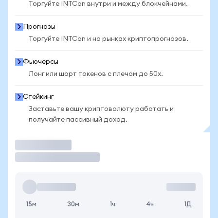
Торгуйте INTCon внутри и между блокчейнами.
Прогнозы
Торгуйте INTCon и на рынках криптопрогнозов.
Фьючерсы
Лонг или шорт токенов с плечом до 50x.
Стейкинг
Заставьте вашу криптовалюту работать и
получайте пассивный доход.
Торговать
15м
30м
1ч
4ч
1Д