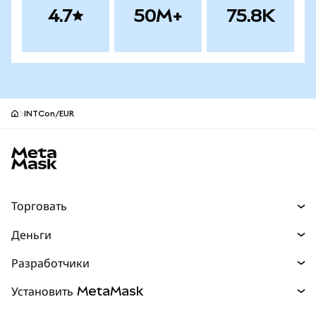
4.7
50M+
75.8K
INTCon/EUR
Нижний колонтитул сайта MetaMask
Торговать
Торговля
Деньги
Swaps
Покупайте
Разработчики
Прогнозы
НОВИНКА
Карта
Документация для разработчиков
Установить MetaMask
Перпы
НОВИНКА
mUSD
НОВИНКА
Инфопанель
Защита транзакций