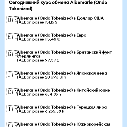
Сегодняшний курс обмена Albemarle (Ondo
Tokenized)
Albemarle (Ondo Tokenized) в Доллар США
🇺🇸
1 ALBon равен 131,15 $
Albemarle (Ondo Tokenized) в Евро
🇪🇺
1 ALBon равен 113,48 €
Albemarle (Ondo Tokenized) в Британский фунт
🇬🇧
стерлингов
1 ALBon равен 97,39 £
Albemarle (Ondo Tokenized) в Японская иена
🇯🇵
1 ALBon равен 20 696,31 ¥
Albemarle (Ondo Tokenized) в Китайский юань
🇨🇳
1 ALBon равен 884,89 ¥
Albemarle (Ondo Tokenized) в Турецкая лира
🇹🇷
1 ALBon равен 6 255,58 ₺
Albemarle (Ondo Tokenized) в Южнокорейская
🇰🇷