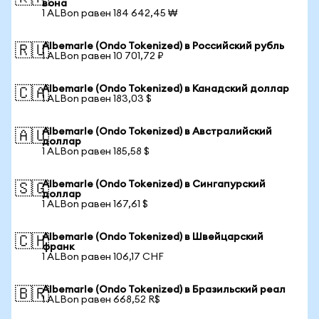
вона
1 ALBon равен 184 642,45 ₩
Albemarle (Ondo Tokenized) в Российский рубль
🇷🇺
1 ALBon равен 10 701,72 ₽
Albemarle (Ondo Tokenized) в Канадский доллар
🇨🇦
1 ALBon равен 183,03 $
Albemarle (Ondo Tokenized) в Австралийский
🇦🇺
доллар
1 ALBon равен 185,58 $
Albemarle (Ondo Tokenized) в Сингапурский
🇸🇬
доллар
1 ALBon равен 167,61 $
Albemarle (Ondo Tokenized) в Швейцарский
🇨🇭
франк
1 ALBon равен 106,17 CHF
Albemarle (Ondo Tokenized) в Бразильский реал
🇧🇷
1 ALBon равен 668,52 R$