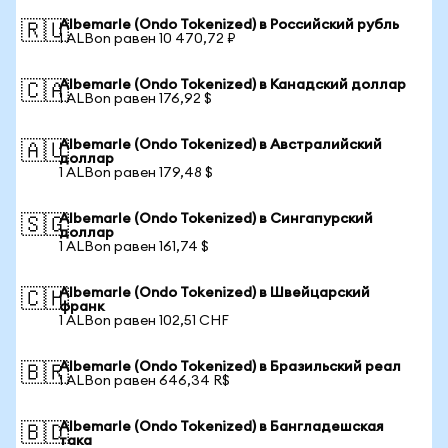
Albemarle (Ondo Tokenized) в Российский рубль
🇷🇺
1 ALBon равен 10 470,72 ₽
Albemarle (Ondo Tokenized) в Канадский доллар
🇨🇦
1 ALBon равен 176,92 $
Albemarle (Ondo Tokenized) в Австралийский
🇦🇺
доллар
1 ALBon равен 179,48 $
Albemarle (Ondo Tokenized) в Сингапурский
🇸🇬
доллар
1 ALBon равен 161,74 $
Albemarle (Ondo Tokenized) в Швейцарский
🇨🇭
франк
1 ALBon равен 102,51 CHF
Albemarle (Ondo Tokenized) в Бразильский реал
🇧🇷
1 ALBon равен 646,34 R$
Albemarle (Ondo Tokenized) в Бангладешская
🇧🇩
така