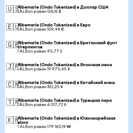
Albemarle (Ondo Tokenized) в Доллар США
🇺🇸
1 ALBon равен 126,15 $
Albemarle (Ondo Tokenized) в Евро
🇪🇺
1 ALBon равен 109,48 €
Albemarle (Ondo Tokenized) в Британский фунт
🇬🇧
стерлингов
1 ALBon равен 93,77 £
Albemarle (Ondo Tokenized) в Японская иена
🇯🇵
1 ALBon равен 19 973,45 ¥
Albemarle (Ondo Tokenized) в Китайский юань
🇨🇳
1 ALBon равен 851,20 ¥
Albemarle (Ondo Tokenized) в Турецкая лира
🇹🇷
1 ALBon равен 6 017,72 ₺
Albemarle (Ondo Tokenized) в Южнокорейская
🇰🇷
вона
1 ALBon равен 179 160,19 ₩