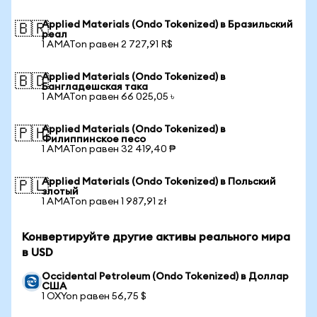
Applied Materials (Ondo Tokenized) в Бразильский
🇧🇷
реал
1 AMATon равен 2 727,91 R$
Applied Materials (Ondo Tokenized) в
🇧🇩
Бангладешская така
1 AMATon равен 66 025,05 ৳
Applied Materials (Ondo Tokenized) в
🇵🇭
Филиппинское песо
1 AMATon равен 32 419,40 ₱
Applied Materials (Ondo Tokenized) в Польский
🇵🇱
злотый
1 AMATon равен 1 987,91 zł
Конвертируйте другие активы реального мира
в USD
Occidental Petroleum (Ondo Tokenized) в Доллар
США
1 OXYon равен 56,75 $