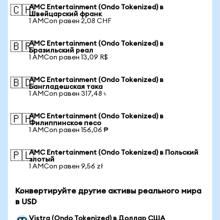
AMC Entertainment (Ondo Tokenized) в
🇨🇭
Швейцарский франк
1 AMCon равен 2,08 CHF
AMC Entertainment (Ondo Tokenized) в
🇧🇷
Бразильский реал
1 AMCon равен 13,09 R$
AMC Entertainment (Ondo Tokenized) в
🇧🇩
Бангладешская така
1 AMCon равен 317,48 ৳
AMC Entertainment (Ondo Tokenized) в
🇵🇭
Филиппинское песо
1 AMCon равен 156,06 ₱
AMC Entertainment (Ondo Tokenized) в Польский
🇵🇱
злотый
1 AMCon равен 9,56 zł
Конвертируйте другие активы реального мира
в USD
Vistra (Ondo Tokenized) в Доллар США