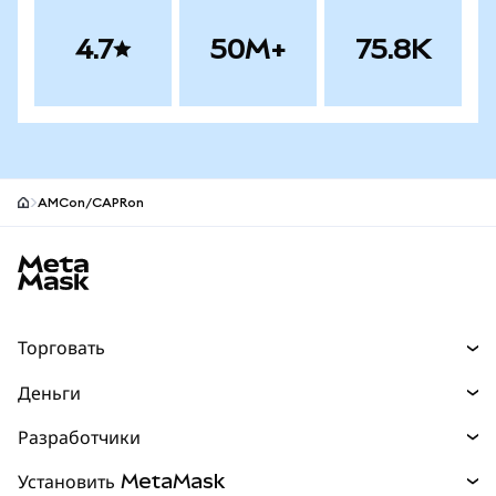
4.7
50M+
75.8K
AMCon/CAPRon
Нижний колонтитул сайта MetaMask
Торговать
Торговля
Деньги
Swaps
Покупайте
Разработчики
Прогнозы
НОВИНКА
Карта
Документация для разработчиков
Установить MetaMask
Перпы
НОВИНКА
mUSD
НОВИНКА