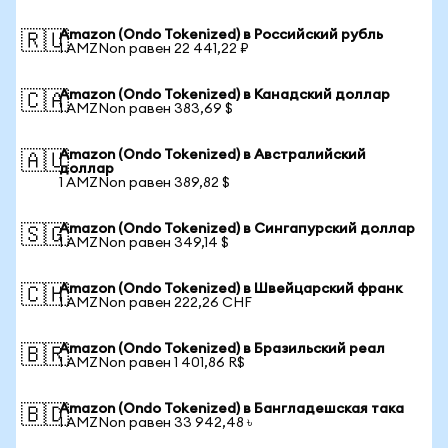
Amazon (Ondo Tokenized) в Российский рубль
🇷🇺
1 AMZNon равен 22 441,22 ₽
Amazon (Ondo Tokenized) в Канадский доллар
🇨🇦
1 AMZNon равен 383,69 $
Amazon (Ondo Tokenized) в Австралийский
🇦🇺
доллар
1 AMZNon равен 389,82 $
Amazon (Ondo Tokenized) в Сингапурский доллар
🇸🇬
1 AMZNon равен 349,14 $
Amazon (Ondo Tokenized) в Швейцарский франк
🇨🇭
1 AMZNon равен 222,26 CHF
Amazon (Ondo Tokenized) в Бразильский реал
🇧🇷
1 AMZNon равен 1 401,86 R$
Amazon (Ondo Tokenized) в Бангладешская така
🇧🇩
1 AMZNon равен 33 942,48 ৳