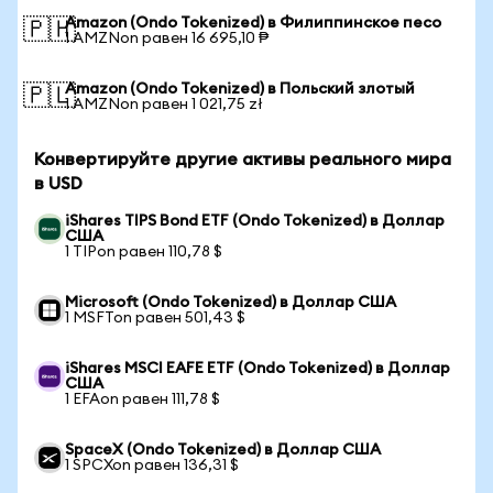
Amazon (Ondo Tokenized) в Филиппинское песо
🇵🇭
1 AMZNon равен 16 695,10 ₱
Amazon (Ondo Tokenized) в Польский злотый
🇵🇱
1 AMZNon равен 1 021,75 zł
Конвертируйте другие активы реального мира
в USD
iShares TIPS Bond ETF (Ondo Tokenized) в Доллар
США
1 TIPon равен 110,78 $
Microsoft (Ondo Tokenized) в Доллар США
1 MSFTon равен 501,43 $
iShares MSCI EAFE ETF (Ondo Tokenized) в Доллар
США
1 EFAon равен 111,78 $
SpaceX (Ondo Tokenized) в Доллар США
1 SPCXon равен 136,31 $