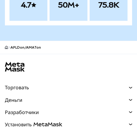
4.7
50M+
75.8K
APLDon/AMATon
Нижний колонтитул сайта MetaMask
Торговать
Торговля
Деньги
Swaps
Покупайте
Разработчики
Прогнозы
НОВИНКА
Карта
Документация для разработчиков
Установить MetaMask
Перпы
НОВИНКА
mUSD
НОВИНКА
Инфопанель
Защита транзакций