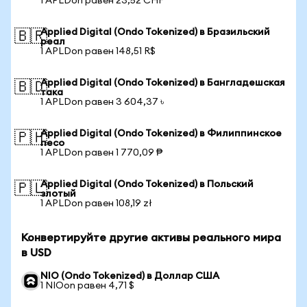
1 APLDon равен 23,52 CHF
Applied Digital (Ondo Tokenized) в Бразильский
🇧🇷
реал
1 APLDon равен 148,51 R$
Applied Digital (Ondo Tokenized) в Бангладешская
🇧🇩
така
1 APLDon равен 3 604,37 ৳
Applied Digital (Ondo Tokenized) в Филиппинское
🇵🇭
песо
1 APLDon равен 1 770,09 ₱
Applied Digital (Ondo Tokenized) в Польский
🇵🇱
злотый
1 APLDon равен 108,19 zł
Конвертируйте другие активы реального мира
в USD
NIO (Ondo Tokenized) в Доллар США
1 NIOon равен 4,71 $