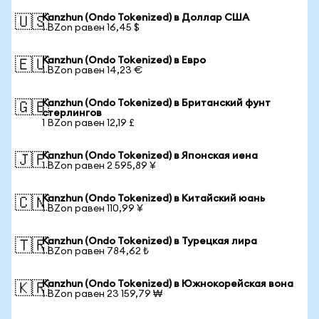
Kanzhun (Ondo Tokenized) в Доллар США
🇺🇸
1 BZon равен 16,45 $
Kanzhun (Ondo Tokenized) в Евро
🇪🇺
1 BZon равен 14,23 €
Kanzhun (Ondo Tokenized) в Британский фунт
🇬🇧
стерлингов
1 BZon равен 12,19 £
Kanzhun (Ondo Tokenized) в Японская иена
🇯🇵
1 BZon равен 2 595,89 ¥
Kanzhun (Ondo Tokenized) в Китайский юань
🇨🇳
1 BZon равен 110,99 ¥
Kanzhun (Ondo Tokenized) в Турецкая лира
🇹🇷
1 BZon равен 784,62 ₺
Kanzhun (Ondo Tokenized) в Южнокорейская вона
🇰🇷
1 BZon равен 23 159,79 ₩