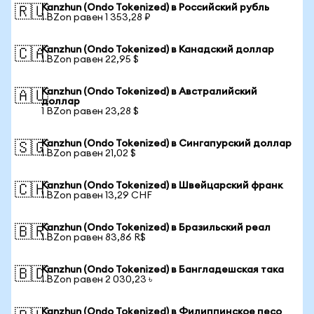
Kanzhun (Ondo Tokenized) в Российский рубль
🇷🇺
1 BZon равен 1 353,28 ₽
Kanzhun (Ondo Tokenized) в Канадский доллар
🇨🇦
1 BZon равен 22,95 $
Kanzhun (Ondo Tokenized) в Австралийский
🇦🇺
доллар
1 BZon равен 23,28 $
Kanzhun (Ondo Tokenized) в Сингапурский доллар
🇸🇬
1 BZon равен 21,02 $
Kanzhun (Ondo Tokenized) в Швейцарский франк
🇨🇭
1 BZon равен 13,29 CHF
Kanzhun (Ondo Tokenized) в Бразильский реал
🇧🇷
1 BZon равен 83,86 R$
Kanzhun (Ondo Tokenized) в Бангладешская така
🇧🇩
1 BZon равен 2 030,23 ৳
Kanzhun (Ondo Tokenized) в Филиппинское песо