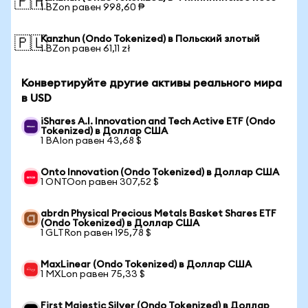
🇵🇭
1 BZon равен 998,60 ₱
Kanzhun (Ondo Tokenized) в Польский злотый
🇵🇱
1 BZon равен 61,11 zł
Конвертируйте другие активы реального мира
в USD
iShares A.I. Innovation and Tech Active ETF (Ondo
Tokenized) в Доллар США
1 BAIon равен 43,68 $
Onto Innovation (Ondo Tokenized) в Доллар США
1 ONTOon равен 307,52 $
abrdn Physical Precious Metals Basket Shares ETF
(Ondo Tokenized) в Доллар США
1 GLTRon равен 195,78 $
MaxLinear (Ondo Tokenized) в Доллар США
1 MXLon равен 75,33 $
First Majestic Silver (Ondo Tokenized) в Доллар