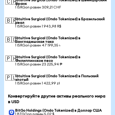
Intuitive Surgical (Ondo Tokenized) в Швейцарский
🇨🇭
франк
1 ISRGon равен 309,21 CHF
Intuitive Surgical (Ondo Tokenized) в Бразильский
🇧🇷
реал
1 ISRGon равен 1 943,98 R$
Intuitive Surgical (Ondo Tokenized) в
🇧🇩
Бангладешская така
1 ISRGon равен 47 199,35 ৳
Intuitive Surgical (Ondo Tokenized) в
🇵🇭
Филиппинское песо
1 ISRGon равен 23 225,94 ₱
Intuitive Surgical (Ondo Tokenized) в Польский
🇵🇱
злотый
1 ISRGon равен 1 422,99 zł
Конвертируйте другие активы реального мира
в USD
BitGo Holdings (Ondo Tokenized) в Доллар США
1 BTGOon равен 5,02 $