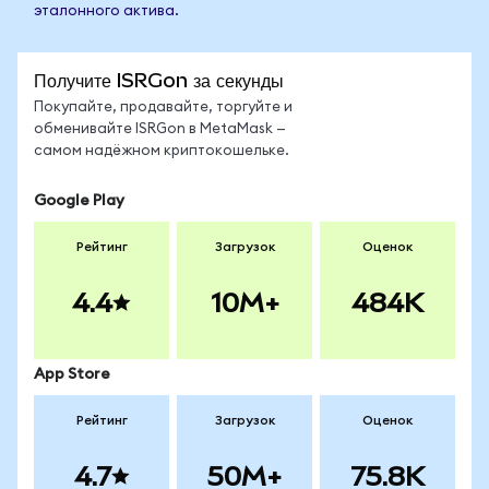
эталонного актива.
Получите ISRGon за секунды
Покупайте, продавайте, торгуйте и
обменивайте ISRGon в MetaMask —
самом надёжном криптокошельке.
Google Play
Рейтинг
Загрузок
Оценок
4.4
10M+
484K
App Store
Рейтинг
Загрузок
Оценок
4.7
50M+
75.8K