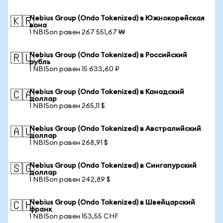
Nebius Group (Ondo Tokenized) в Южнокорейская
🇰🇷
вона
1 NBISon равен 267 551,67 ₩
Nebius Group (Ondo Tokenized) в Российский
🇷🇺
рубль
1 NBISon равен 15 633,60 ₽
Nebius Group (Ondo Tokenized) в Канадский
🇨🇦
доллар
1 NBISon равен 265,11 $
Nebius Group (Ondo Tokenized) в Австралийский
🇦🇺
доллар
1 NBISon равен 268,91 $
Nebius Group (Ondo Tokenized) в Сингапурский
🇸🇬
доллар
1 NBISon равен 242,89 $
Nebius Group (Ondo Tokenized) в Швейцарский
🇨🇭
франк
1 NBISon равен 153,55 CHF