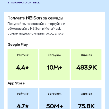
эталонного актива.
Получите NBISon за секунды
Покупайте, продавайте, торгуйте и
обменивайте NBISon в MetaMask —
самом надёжном криптокошельке.
Google Play
Рейтинг
Загрузок
Оценок
4.4
10M+
483.9K
App Store
Рейтинг
Загрузок
Оценок
4.7
50M+
75.8K