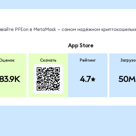
нивайте PFEon в MetaMask — самом надёжном криптокошельке
App Store
Оценок
Скачать
Рейтинг
Загрузо
83.9K
4.7
50M