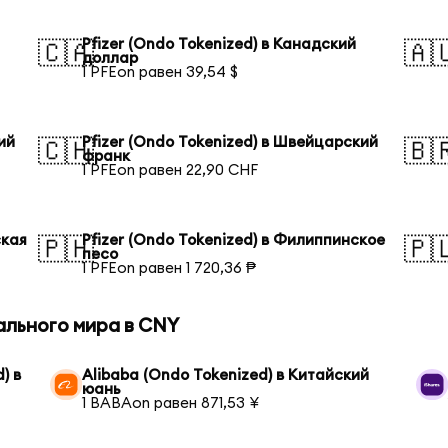
Pfizer (Ondo Tokenized) в Канадский
🇨🇦
🇦
доллар
1 PFEon равен 39,54 $
ий
Pfizer (Ondo Tokenized) в Швейцарский
🇨🇭
🇧
франк
1 PFEon равен 22,90 CHF
ская
Pfizer (Ondo Tokenized) в Филиппинское
🇵🇭
🇵
песо
1 PFEon равен 1 720,36 ₱
ального мира в CNY
) в
Alibaba (Ondo Tokenized) в Китайский
юань
1 BABAon равен 871,53 ¥