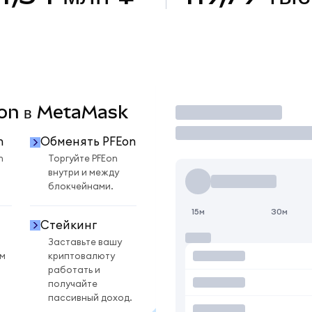
Eon в MetaMask
Торговать
n
Обменять PFEon
n
Торгуйте PFEon
внутри и между
блокчейнами.
15м
30м
Стейкинг
Заставьте вашу
ом
криптовалюту
работать и
получайте
пассивный доход.