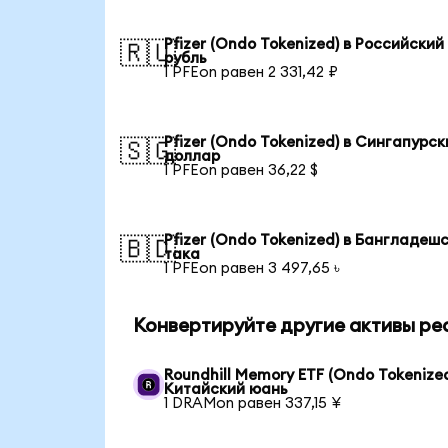
Pfizer (Ondo Tokenized) в Российский
🇷🇺
рубль
1 PFEon равен 2 331,42 ₽
Pfizer (Ondo Tokenized) в Сингапурск
🇸🇬
доллар
1 PFEon равен 36,22 $
Pfizer (Ondo Tokenized) в Бангладеш
🇧🇩
така
1 PFEon равен 3 497,65 ৳
Конвертируйте другие активы ре
Roundhill Memory ETF (Ondo Tokenized
Китайский юань
1 DRAMon равен 337,15 ¥