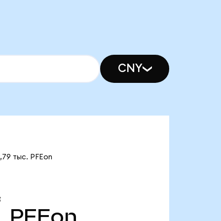
CNY
,79 тыс. PFEon
Е
.
PFEon