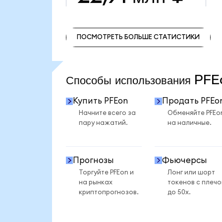
ПОСМОТРЕТЬ БОЛЬШЕ СТАТИСТИКИ
ПОСМОТРЕТЬ БОЛЬШЕ СТАТИСТИКИ
Способы использования PF
Купить PFEon
Продать PFEo
Начните всего за
Обменяйте PFEo
пару нажатий.
на наличные.
Прогнозы
Фьючерсы
Торгуйте PFEon и
Лонг или шорт
на рынках
токенов с плеч
криптопрогнозов.
до 50x.