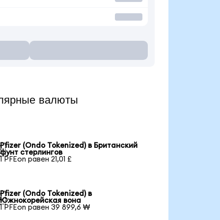
улярные валюты
Pfizer (Ondo Tokenized) в Британский

фунт стерлингов
1 PFEon равен 21,01 £
Pfizer (Ondo Tokenized) в

Южнокорейская вона
1 PFEon равен 39 899,6 ₩