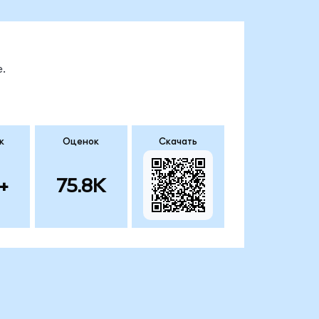
.
к
Оценок
Скачать
+
75.8K