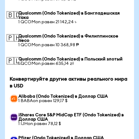
Qualcomm (Ondo Tokenized) в Бангладешская
🇧🇩
така
1 QCOMon равен 21 142,24 ৳
Qualcomm (Ondo Tokenized) в Филиппинское
🇵🇭
песо
1 QCOMon равен 10 368,98 ₱
Qualcomm (Ondo Tokenized) в Польский злотый
🇵🇱
1 QCOMon равен 635,14 zł
Конвертируйте другие активы реального мира
в USD
Alibaba (Ondo Tokenized) в Доллар США
1 BABAon равен 129,17 $
iShares Core S&P MidCap ETF (Ondo Tokenized) в
Доллар США
1 IJHon равен 78,12 $
Pfizer (Ondo Tokenized) в Доллар США