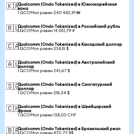
Qualcomm (Ondo Tokenized) в Южнокорейская
🇰🇷
вона
1 QCOMon равен 240 482,91 ₩
Qualcomm (Ondo Tokenized) в Российский рубль
🇷🇺
1 QCOMon равен 14 051,79 ₽
Qualcomm (Ondo Tokenized) в Канадский доллар
🇨🇦
1 QCOMon равен 238,15 $
Qualcomm (Ondo Tokenized) в Австралийский
🇦🇺
доллар
1 QCOMon равен 241,67 $
Qualcomm (Ondo Tokenized) в Сингапурский
🇸🇬
доллар
1 QCOMon равен 218,34 $
Qualcomm (Ondo Tokenized) в Швейцарский
🇨🇭
франк
1 QCOMon равен 138,03 CHF
Qualcomm (Ondo Tokenized) в Бразильский реал
🇧🇷
1 QCOMon равен 870,72 R$