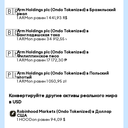
Arm Holdings plc (Ondo Tokenized) в Бразильский
🇧🇷
реал
1 ARMon равен 1 441,93 R$
Arm Holdings plc (Ondo Tokenized) в
🇧🇩
Бангладешская така
1 ARMon равен 34 912,55 ৳
Arm Holdings plc (Ondo Tokenized) в
🇵🇭
Филиппинское песо
1 ARMon равен 17 172,30 ₱
Arm Holdings plc (Ondo Tokenized) в Польский
🇵🇱
злотый
1 ARMon равен 1 050,95 zł
Конвертируйте другие активы реального мира
в USD
Robinhood Markets (Ondo Tokenized) в Доллар
США
1 HOODon равен 94,09 $