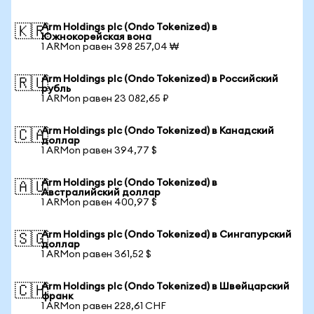
Arm Holdings plc (Ondo Tokenized) в
🇰🇷
Южнокорейская вона
1 ARMon равен 398 257,04 ₩
Arm Holdings plc (Ondo Tokenized) в Российский
🇷🇺
рубль
1 ARMon равен 23 082,65 ₽
Arm Holdings plc (Ondo Tokenized) в Канадский
🇨🇦
доллар
1 ARMon равен 394,77 $
Arm Holdings plc (Ondo Tokenized) в
🇦🇺
Австралийский доллар
1 ARMon равен 400,97 $
Arm Holdings plc (Ondo Tokenized) в Сингапурский
🇸🇬
доллар
1 ARMon равен 361,52 $
Arm Holdings plc (Ondo Tokenized) в Швейцарский
🇨🇭
франк
1 ARMon равен 228,61 CHF