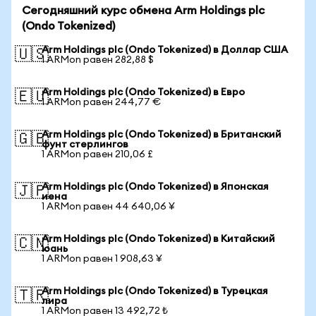
Сегодняшний курс обмена Arm Holdings plc
(Ondo Tokenized)
Arm Holdings plc (Ondo Tokenized) в Доллар США
🇺🇸
1 ARMon равен 282,88 $
Arm Holdings plc (Ondo Tokenized) в Евро
🇪🇺
1 ARMon равен 244,77 €
Arm Holdings plc (Ondo Tokenized) в Британский
🇬🇧
фунт стерлингов
1 ARMon равен 210,06 £
Arm Holdings plc (Ondo Tokenized) в Японская
🇯🇵
иена
1 ARMon равен 44 640,06 ¥
Arm Holdings plc (Ondo Tokenized) в Китайский
🇨🇳
юань
1 ARMon равен 1 908,63 ¥
Arm Holdings plc (Ondo Tokenized) в Турецкая
🇹🇷
лира
1 ARMon равен 13 492,72 ₺