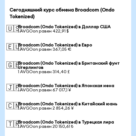
Сегодняшний курс обмена Broadcom (Ondo
Tokenized)
Broadcom (Ondo Tokenized) в Доллар США
🇺🇸
1 AVGOon равен 422,91 $
Broadcom (Ondo Tokenized) в Евро
🇪🇺
1 AVGOon равен 367,05 €
Broadcom (Ondo Tokenized) в Британский фунт
🇬🇧
стерлингов
1 AVGOon равен 314,40 £
Broadcom (Ondo Tokenized) в Японская иена
🇯🇵
1 AVGOon равен 67 017,1 ¥
Broadcom (Ondo Tokenized) в Китайский юань
🇨🇳
1 AVGOon равен 2 854,26 ¥
Broadcom (Ondo Tokenized) в Турецкая лира
🇹🇷
1 AVGOon равен 20 150,61 ₺