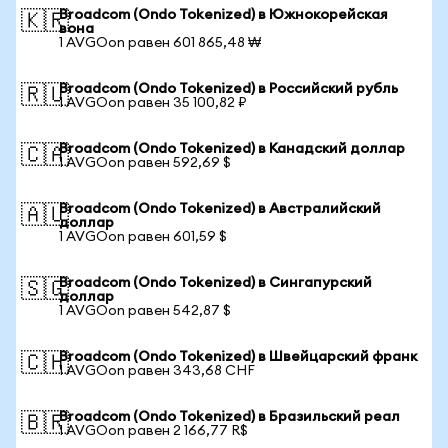
Broadcom (Ondo Tokenized) в Южнокорейская
🇰🇷
вона
1 AVGOon равен 601 865,48 ₩
Broadcom (Ondo Tokenized) в Российский рубль
🇷🇺
1 AVGOon равен 35 100,82 ₽
Broadcom (Ondo Tokenized) в Канадский доллар
🇨🇦
1 AVGOon равен 592,69 $
Broadcom (Ondo Tokenized) в Австралийский
🇦🇺
доллар
1 AVGOon равен 601,59 $
Broadcom (Ondo Tokenized) в Сингапурский
🇸🇬
доллар
1 AVGOon равен 542,87 $
Broadcom (Ondo Tokenized) в Швейцарский франк
🇨🇭
1 AVGOon равен 343,68 CHF
Broadcom (Ondo Tokenized) в Бразильский реал
🇧🇷
1 AVGOon равен 2 166,77 R$