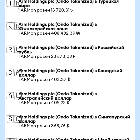
Arm Holdings plc (Ondo Tokenized) в Турецкая
🇹🇷
лира
1 ARMon равен 13 720,31 ₺
Arm Holdings plc (Ondo Tokenized) в
🇰🇷
Южнокорейская вона
1 ARMon равен 408 482,39 ₩
Arm Holdings plc (Ondo Tokenized) в Российский
🇷🇺
рубль
1 ARMon равен 23 873,08 ₽
Arm Holdings plc (Ondo Tokenized) в Канадский
🇨🇦
доллар
1 ARMon равен 403,37 $
Arm Holdings plc (Ondo Tokenized) в
🇦🇺
Австралийский доллар
1 ARMon равен 409,22 $
Arm Holdings plc (Ondo Tokenized) в Сингапурский
🇸🇬
доллар
1 ARMon равен 368,76 $