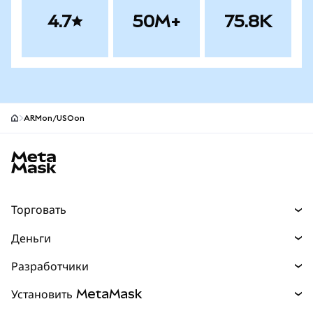
4.7
50M+
75.8K
ARMon/USOon
Нижний колонтитул сайта MetaMask
Торговать
Торговля
Деньги
Swaps
Покупайте
Разработчики
Прогнозы
НОВИНКА
Карта
Документация для разработчиков
Установить MetaMask
Перпы
НОВИНКА
mUSD
НОВИНКА
Инфопанель
Защита транзакций