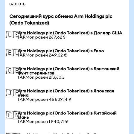
валюты
Сегодняшний курс обмена Arm Holdings plc
(Ondo Tokenized)
Arm Holdings plc (Ondo Tokenized) в Доллар США
🇺🇸
1 ARMon равен 287,62 $
Arm Holdings plc (Ondo Tokenized) в Евро
🇪🇺
1 ARMon равен 249,62 €
Arm Holdings plc (Ondo Tokenized) в Британский
🇬🇧
фунт стерлингов
1 ARMon равен 213,80 £
Arm Holdings plc (Ondo Tokenized) в Японская
🇯🇵
иена
1 ARMon равен 45 539,14 ¥
Arm Holdings plc (Ondo Tokenized) в Китайский
🇨🇳
юань
1 ARMon равен 1 940,71 ¥