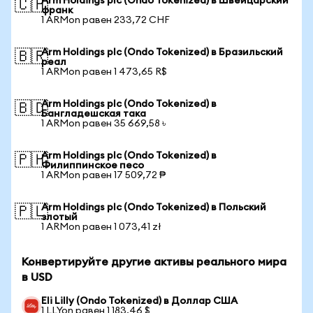
Arm Holdings plc (Ondo Tokenized) в Швейцарский
🇨🇭
франк
1 ARMon равен 233,72 CHF
Arm Holdings plc (Ondo Tokenized) в Бразильский
🇧🇷
реал
1 ARMon равен 1 473,65 R$
Arm Holdings plc (Ondo Tokenized) в
🇧🇩
Бангладешская така
1 ARMon равен 35 669,58 ৳
Arm Holdings plc (Ondo Tokenized) в
🇵🇭
Филиппинское песо
1 ARMon равен 17 509,72 ₱
Arm Holdings plc (Ondo Tokenized) в Польский
🇵🇱
злотый
1 ARMon равен 1 073,41 zł
Конвертируйте другие активы реального мира
в USD
Eli Lilly (Ondo Tokenized) в Доллар США
1 LLYon равен 1 183,46 $