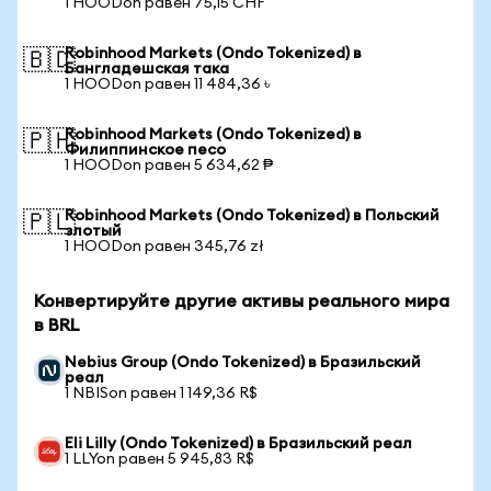
1 HOODon равен 75,15 CHF
Robinhood Markets (Ondo Tokenized) в
🇧🇩
Бангладешская така
1 HOODon равен 11 484,36 ৳
Robinhood Markets (Ondo Tokenized) в
🇵🇭
Филиппинское песо
1 HOODon равен 5 634,62 ₱
Robinhood Markets (Ondo Tokenized) в Польский
🇵🇱
злотый
1 HOODon равен 345,76 zł
Конвертируйте другие активы реального мира
в BRL
Nebius Group (Ondo Tokenized) в Бразильский
реал
1 NBISon равен 1 149,36 R$
Eli Lilly (Ondo Tokenized) в Бразильский реал
1 LLYon равен 5 945,83 R$