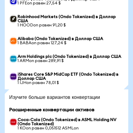
1 PFEon равен 27,54 $
Robinhood Markets (Ondo Tokenized) в Доллар
США
1 HOODon равен 91,20 $
Alibaba (Ondo Tokenized) в Доллар США
1 BABAon равен 127,24 $
Arm Holdings plc (Ondo Tokenized) в Доллар США
1 ARMon равен 289,91 $
iShares Core S&P MidCap ETF (Ondo Tokenized) в
Доллар США
1 IJHon равен 78,01 $
Изучите больше вариантов конвертации
Расширенные конвертации активов
Coca-Cola (Ondo Tokenized) в ASML Holding NV
(Ondo Tokenized)
1 KOon равен 0,051512 ASMLon