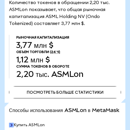
Количество токенов в обращении 2,20 тыс.
ASMLon показывает, что общая рыночная
капитализация ASML Holding NV (Ondo
Tokenized) составляет 3,77 млн $.
РЫНОЧНАЯ КАПИТАЛИЗАЦИЯ
3,77 млн $
ОБЪЕМ ТОРГОВЛИ
(24 Ч)
1,12 млн $
СУММА ТОКЕНОВ В ОБОРОТЕ
2,20 тыс.
ASMLon
ПОСМОТРЕТЬ БОЛЬШЕ СТАТИСТИКИ
ПОСМОТРЕТЬ БОЛЬШЕ СТАТИСТИКИ
Способы использования ASMLon в MetaMask
Купить ASMLon