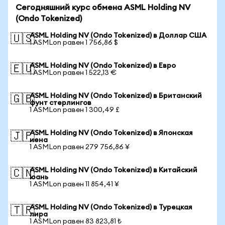
Сегодняшний курс обмена ASML Holding NV
(Ondo Tokenized)
ASML Holding NV (Ondo Tokenized) в Доллар США
🇺🇸
1 ASMLon равен 1 756,86 $
ASML Holding NV (Ondo Tokenized) в Евро
🇪🇺
1 ASMLon равен 1 522,13 €
ASML Holding NV (Ondo Tokenized) в Британский
🇬🇧
фунт стерлингов
1 ASMLon равен 1 300,49 £
ASML Holding NV (Ondo Tokenized) в Японская
🇯🇵
иена
1 ASMLon равен 279 756,86 ¥
ASML Holding NV (Ondo Tokenized) в Китайский
🇨🇳
юань
1 ASMLon равен 11 854,41 ¥
ASML Holding NV (Ondo Tokenized) в Турецкая
🇹🇷
лира
1 ASMLon равен 83 823,81 ₺