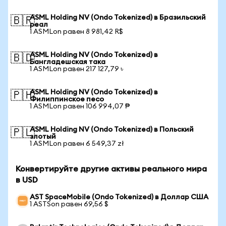
ASML Holding NV (Ondo Tokenized) в Бразильский
🇧🇷
реал
1 ASMLon равен 8 981,42 R$
ASML Holding NV (Ondo Tokenized) в
🇧🇩
Бангладешская така
1 ASMLon равен 217 127,79 ৳
ASML Holding NV (Ondo Tokenized) в
🇵🇭
Филиппинское песо
1 ASMLon равен 106 994,07 ₱
ASML Holding NV (Ondo Tokenized) в Польский
🇵🇱
злотый
1 ASMLon равен 6 549,37 zł
Конвертируйте другие активы реального мира
в USD
AST SpaceMobile (Ondo Tokenized) в Доллар США
1 ASTSon равен 69,56 $