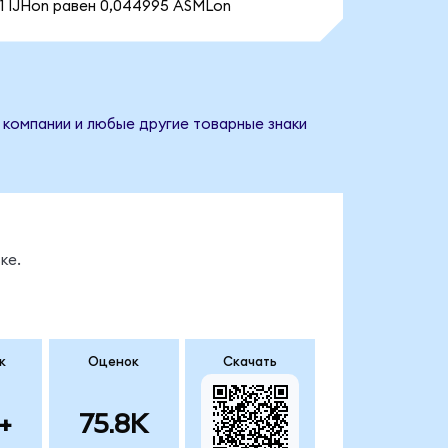
1 IJHon равен 0,044995 ASMLon
 компании и любые другие товарные знаки
ке.
к
Оценок
Скачать
+
75.8K