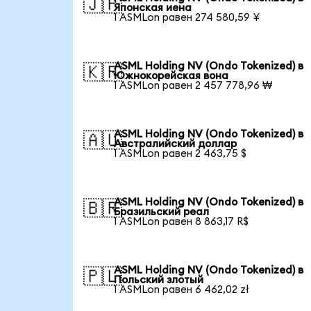
🇯🇵
Японская иена
1 ASMLon равен 274 580,59 ¥
ASML Holding NV (Ondo Tokenized) в
🇰🇷
Южнокорейская вона
1 ASMLon равен 2 457 778,96 ₩
ASML Holding NV (Ondo Tokenized) в
🇦🇺
Австралийский доллар
1 ASMLon равен 2 463,75 $
ASML Holding NV (Ondo Tokenized) в
🇧🇷
Бразильский реал
1 ASMLon равен 8 863,17 R$
ASML Holding NV (Ondo Tokenized) в
🇵🇱
Польский злотый
1 ASMLon равен 6 462,02 zł