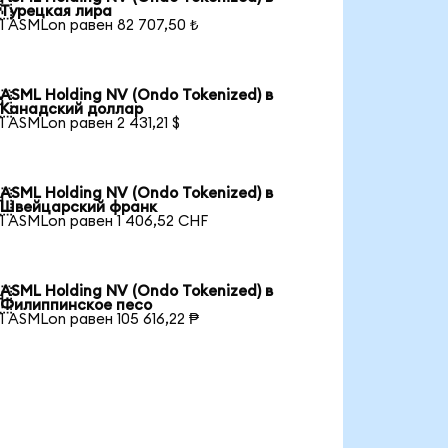

Турецкая лира
1 ASMLon равен 82 707,50 ₺
ASML Holding NV (Ondo Tokenized) в

Канадский доллар
1 ASMLon равен 2 431,21 $
ASML Holding NV (Ondo Tokenized) в

Швейцарский франк
1 ASMLon равен 1 406,52 CHF
ASML Holding NV (Ondo Tokenized) в

Филиппинское песо
1 ASMLon равен 105 616,22 ₱