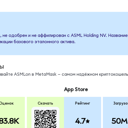
, не одобрен и не аффилирован с ASML Holding NV. Название
кации базового эталонного актива.
ды
нивайте ASMLon в MetaMask — самом надёжном криптокошель
App Store
Оценок
Скачать
Рейтинг
Загрузо
83.8K
4.7
50M