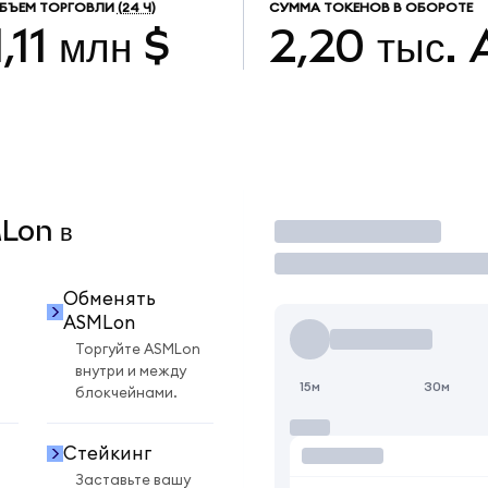
БЪЕМ ТОРГОВЛИ
(24 Ч)
СУММА ТОКЕНОВ В ОБОРОТЕ
1,11 млн $
2,20 тыс.
MLon в
Торговать
Обменять
ASMLon
Торгуйте ASMLon
внутри и между
15м
30м
блокчейнами.
Стейкинг
Заставьте вашу