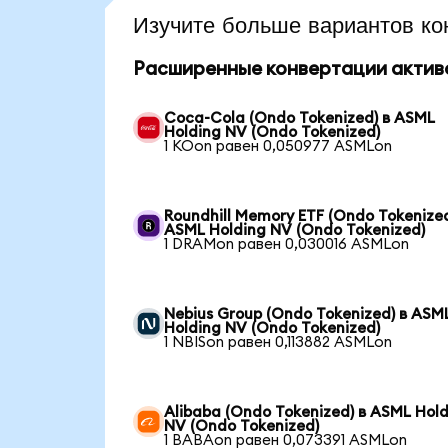
Изучите больше вариантов ко
Расширенные конвертации актив
Coca-Cola (Ondo Tokenized) в ASML
Holding NV (Ondo Tokenized)
1 KOon равен 0,050977 ASMLon
Roundhill Memory ETF (Ondo Tokenized
ASML Holding NV (Ondo Tokenized)
1 DRAMon равен 0,030016 ASMLon
Nebius Group (Ondo Tokenized) в ASM
Holding NV (Ondo Tokenized)
1 NBISon равен 0,113882 ASMLon
Alibaba (Ondo Tokenized) в ASML Hol
NV (Ondo Tokenized)
1 BABAon равен 0,073391 ASMLon