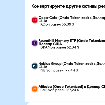
Конвертируйте другие активы ре
Coca-Cola (Ondo Tokenized) в Долла
США
1 KOon равен 88,38 $
Roundhill Memory ETF (Ondo Tokenized
Доллар США
1 DRAMon равен 52,04 $
Nebius Group (Ondo Tokenized) в Дол
США
1 NBISon равен 197,44 $
Alibaba (Ondo Tokenized) в Доллар 
1 BABAon равен 127,24 $