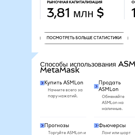
РЫНОЧНАЯ КАПИТАЛИЗАЦИЯ
О
3,81 млн $
ПОСМОТРЕТЬ БОЛЬШЕ СТАТИСТИКИ
ПОСМОТРЕТЬ БОЛЬШЕ СТАТИСТИКИ
Способы использования AS
MetaMask
Купить ASMLon
Продать
ASMLon
Начните всего за
пару нажатий.
Обменяйте
ASMLon на
наличные.
Прогнозы
Фьючерсы
Торгуйте ASMLon и
Лонг или шорт