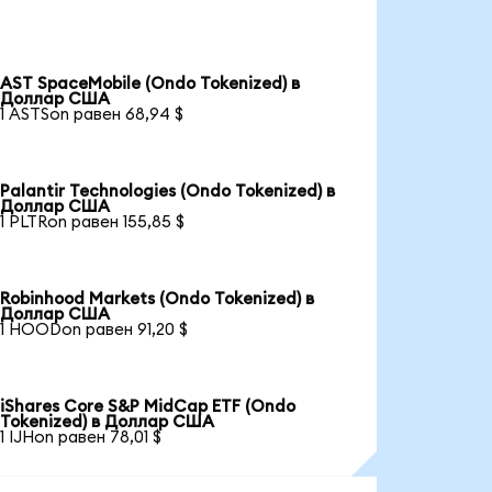
AST SpaceMobile (Ondo Tokenized) в
Доллар США
1 ASTSon равен 68,94 $
Palantir Technologies (Ondo Tokenized) в
Доллар США
1 PLTRon равен 155,85 $
Robinhood Markets (Ondo Tokenized) в
Доллар США
1 HOODon равен 91,20 $
iShares Core S&P MidCap ETF (Ondo
Tokenized) в Доллар США
1 IJHon равен 78,01 $