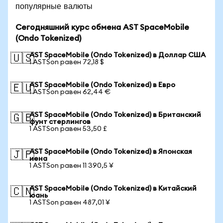
популярные валюты
Сегодняшний курс обмена AST SpaceMobile
(Ondo Tokenized)
AST SpaceMobile (Ondo Tokenized) в Доллар США
🇺🇸
1 ASTSon равен 72,18 $
AST SpaceMobile (Ondo Tokenized) в Евро
🇪🇺
1 ASTSon равен 62,44 €
AST SpaceMobile (Ondo Tokenized) в Британский
🇬🇧
фунт стерлингов
1 ASTSon равен 53,50 £
AST SpaceMobile (Ondo Tokenized) в Японская
🇯🇵
иена
1 ASTSon равен 11 390,5 ¥
AST SpaceMobile (Ondo Tokenized) в Китайский
🇨🇳
юань
1 ASTSon равен 487,01 ¥