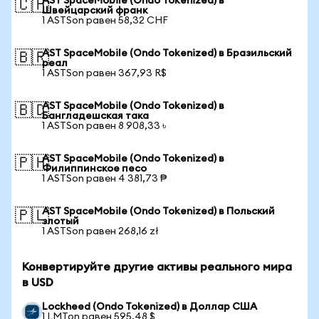
AST SpaceMobile (Ondo Tokenized) в
🇨🇭
Швейцарский франк
1 ASTSon равен 58,32 CHF
AST SpaceMobile (Ondo Tokenized) в Бразильский
🇧🇷
реал
1 ASTSon равен 367,93 R$
AST SpaceMobile (Ondo Tokenized) в
🇧🇩
Бангладешская така
1 ASTSon равен 8 908,33 ৳
AST SpaceMobile (Ondo Tokenized) в
🇵🇭
Филиппинское песо
1 ASTSon равен 4 381,73 ₱
AST SpaceMobile (Ondo Tokenized) в Польский
🇵🇱
злотый
1 ASTSon равен 268,16 zł
Конвертируйте другие активы реального мира
в USD
Lockheed (Ondo Tokenized) в Доллар США
1 LMTon равен 595,48 $