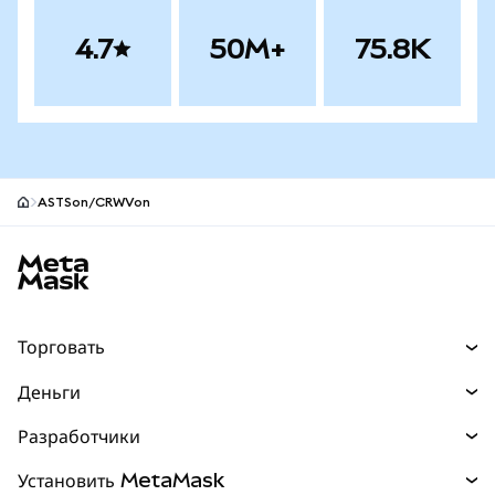
4.7
50M+
75.8K
ASTSon/CRWVon
Нижний колонтитул сайта MetaMask
Торговать
Торговля
Деньги
Swaps
Покупайте
Разработчики
Прогнозы
НОВИНКА
Карта
Документация для разработчиков
Установить MetaMask
Перпы
НОВИНКА
mUSD
НОВИНКА