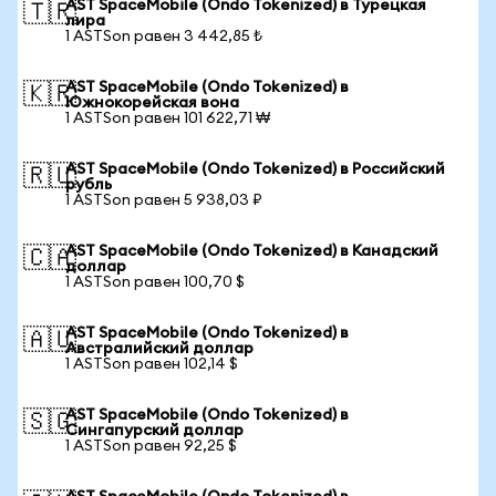
AST SpaceMobile (Ondo Tokenized) в Турецкая
🇹🇷
лира
1 ASTSon равен 3 442,85 ₺
AST SpaceMobile (Ondo Tokenized) в
🇰🇷
Южнокорейская вона
1 ASTSon равен 101 622,71 ₩
AST SpaceMobile (Ondo Tokenized) в Российский
🇷🇺
рубль
1 ASTSon равен 5 938,03 ₽
AST SpaceMobile (Ondo Tokenized) в Канадский
🇨🇦
доллар
1 ASTSon равен 100,70 $
AST SpaceMobile (Ondo Tokenized) в
🇦🇺
Австралийский доллар
1 ASTSon равен 102,14 $
AST SpaceMobile (Ondo Tokenized) в
🇸🇬
Сингапурский доллар
1 ASTSon равен 92,25 $