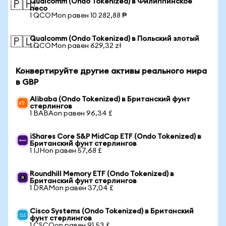
Qualcomm (Ondo Tokenized) в Филиппинское
🇵🇭
песо
1 QCOMon равен 10 282,88 ₱
Qualcomm (Ondo Tokenized) в Польский злотый
🇵🇱
1 QCOMon равен 629,32 zł
Конвертируйте другие активы реального мира
в GBP
Alibaba (Ondo Tokenized) в Британский фунт
стерлингов
1 BABAon равен 96,34 £
iShares Core S&P MidCap ETF (Ondo Tokenized) в
Британский фунт стерлингов
1 IJHon равен 57,68 £
Roundhill Memory ETF (Ondo Tokenized) в
Британский фунт стерлингов
1 DRAMon равен 37,04 £
Cisco Systems (Ondo Tokenized) в Британский
фунт стерлингов
1 CSCOon равен 91,53 £