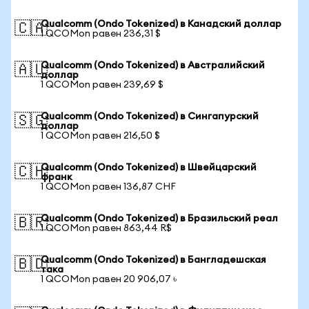
Qualcomm (Ondo Tokenized) в Канадский доллар
🇨🇦
1 QCOMon равен 236,31 $
Qualcomm (Ondo Tokenized) в Австралийский
🇦🇺
доллар
1 QCOMon равен 239,69 $
Qualcomm (Ondo Tokenized) в Сингапурский
🇸🇬
доллар
1 QCOMon равен 216,50 $
Qualcomm (Ondo Tokenized) в Швейцарский
🇨🇭
франк
1 QCOMon равен 136,87 CHF
Qualcomm (Ondo Tokenized) в Бразильский реал
🇧🇷
1 QCOMon равен 863,44 R$
Qualcomm (Ondo Tokenized) в Бангладешская
🇧🇩
така
1 QCOMon равен 20 906,07 ৳