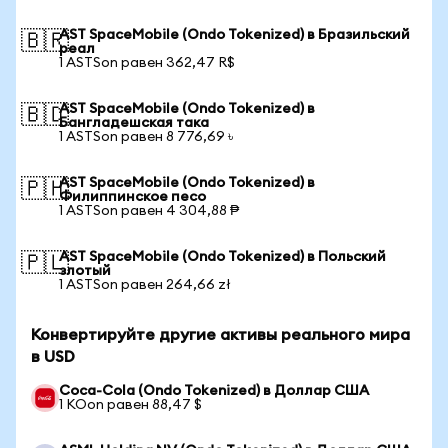
AST SpaceMobile (Ondo Tokenized) в Бразильский
🇧🇷
реал
1 ASTSon равен 362,47 R$
AST SpaceMobile (Ondo Tokenized) в
🇧🇩
Бангладешская така
1 ASTSon равен 8 776,69 ৳
AST SpaceMobile (Ondo Tokenized) в
🇵🇭
Филиппинское песо
1 ASTSon равен 4 304,88 ₱
AST SpaceMobile (Ondo Tokenized) в Польский
🇵🇱
злотый
1 ASTSon равен 264,66 zł
Конвертируйте другие активы реального мира
в USD
Coca-Cola (Ondo Tokenized) в Доллар США
1 KOon равен 88,47 $