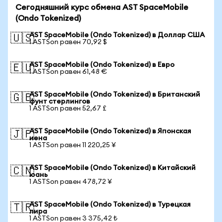
Сегодняшний курс обмена AST SpaceMobile
(Ondo Tokenized)
AST SpaceMobile (Ondo Tokenized) в Доллар США
🇺🇸
1 ASTSon равен 70,92 $
AST SpaceMobile (Ondo Tokenized) в Евро
🇪🇺
1 ASTSon равен 61,48 €
AST SpaceMobile (Ondo Tokenized) в Британский
🇬🇧
фунт стерлингов
1 ASTSon равен 52,67 £
AST SpaceMobile (Ondo Tokenized) в Японская
🇯🇵
иена
1 ASTSon равен 11 220,25 ¥
AST SpaceMobile (Ondo Tokenized) в Китайский
🇨🇳
юань
1 ASTSon равен 478,72 ¥
AST SpaceMobile (Ondo Tokenized) в Турецкая
🇹🇷
лира
1 ASTSon равен 3 375,42 ₺