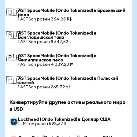
AST SpaceMobile (Ondo Tokenized) в Бразильский
🇧🇷
реал
1 ASTSon равен 364,38 R$
AST SpaceMobile (Ondo Tokenized) в
🇧🇩
Бангладешская така
1 ASTSon равен 8 847,53 ৳
AST SpaceMobile (Ondo Tokenized) в
🇵🇭
Филиппинское песо
1 ASTSon равен 4 339,20 ₱
AST SpaceMobile (Ondo Tokenized) в Польский
🇵🇱
злотый
1 ASTSon равен 265,79 zł
Конвертируйте другие активы реального мира
в USD
Lockheed (Ondo Tokenized) в Доллар США
1 LMTon равен 593,87 $