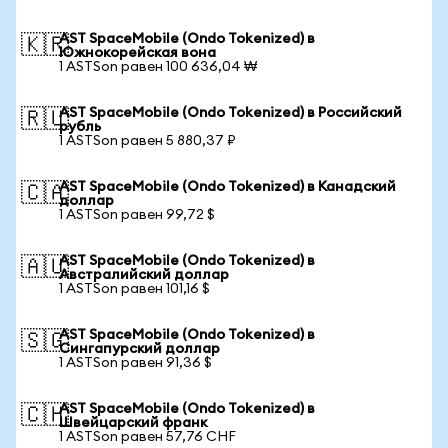
AST SpaceMobile (Ondo Tokenized) в
🇰🇷
Южнокорейская вона
1 ASTSon равен 100 636,04 ₩
AST SpaceMobile (Ondo Tokenized) в Российский
🇷🇺
рубль
1 ASTSon равен 5 880,37 ₽
AST SpaceMobile (Ondo Tokenized) в Канадский
🇨🇦
доллар
1 ASTSon равен 99,72 $
AST SpaceMobile (Ondo Tokenized) в
🇦🇺
Австралийский доллар
1 ASTSon равен 101,16 $
AST SpaceMobile (Ondo Tokenized) в
🇸🇬
Сингапурский доллар
1 ASTSon равен 91,36 $
AST SpaceMobile (Ondo Tokenized) в
🇨🇭
Швейцарский франк
1 ASTSon равен 57,76 CHF