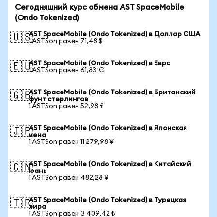
Сегодняшний курс обмена AST SpaceMobile
(Ondo Tokenized)
AST SpaceMobile (Ondo Tokenized) в Доллар США
🇺🇸
1 ASTSon равен 71,48 $
AST SpaceMobile (Ondo Tokenized) в Евро
🇪🇺
1 ASTSon равен 61,83 €
AST SpaceMobile (Ondo Tokenized) в Британский
🇬🇧
фунт стерлингов
1 ASTSon равен 52,98 £
AST SpaceMobile (Ondo Tokenized) в Японская
🇯🇵
иена
1 ASTSon равен 11 279,98 ¥
AST SpaceMobile (Ondo Tokenized) в Китайский
🇨🇳
юань
1 ASTSon равен 482,28 ¥
AST SpaceMobile (Ondo Tokenized) в Турецкая
🇹🇷
лира
1 ASTSon равен 3 409,42 ₺