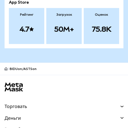
App Store
Рейтинг
Загрузок
Оценок
4.7
50M+
75.8K
BIDUon/ASTSon
Нижний колонтитул сайта MetaMask
Торговать
Торговля
Деньги
Swaps
Покупайте