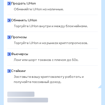
Продать IJHon
Обменяйте IJHon на наличные.
Обменять IJHon
Торгуйте IJHon внутри и между блокчейнами.
Прогнозы
Торгуйте IJHon и на рынках криптопрогнозов.
Фьючерсы
Лонг или шорт токенов с плечом до 50x.
Стейкинг
Заставьте вашу криптовалюту работать и
получайте пассивный доход.
Торговать