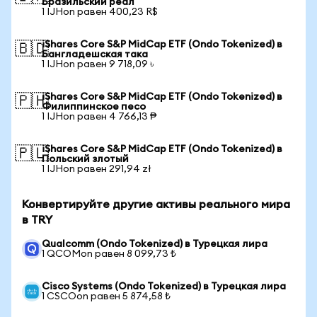
Бразильский реал
1 IJHon равен 400,23 R$
iShares Core S&P MidCap ETF (Ondo Tokenized) в
🇧🇩
Бангладешская така
1 IJHon равен 9 718,09 ৳
iShares Core S&P MidCap ETF (Ondo Tokenized) в
🇵🇭
Филиппинское песо
1 IJHon равен 4 766,13 ₱
iShares Core S&P MidCap ETF (Ondo Tokenized) в
🇵🇱
Польский злотый
1 IJHon равен 291,94 zł
Конвертируйте другие активы реального мира
в TRY
Qualcomm (Ondo Tokenized) в Турецкая лира
1 QCOMon равен 8 099,73 ₺
Cisco Systems (Ondo Tokenized) в Турецкая лира
1 CSCOon равен 5 874,58 ₺