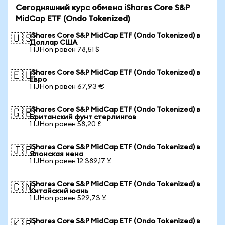
Сегодняшний курс обмена iShares Core S&P
MidCap ETF (Ondo Tokenized)
iShares Core S&P MidCap ETF (Ondo Tokenized) в
🇺🇸
Доллар США
1 IJHon равен 78,51 $
iShares Core S&P MidCap ETF (Ondo Tokenized) в
🇪🇺
Евро
1 IJHon равен 67,93 €
iShares Core S&P MidCap ETF (Ondo Tokenized) в
🇬🇧
Британский фунт стерлингов
1 IJHon равен 58,20 £
iShares Core S&P MidCap ETF (Ondo Tokenized) в
🇯🇵
Японская иена
1 IJHon равен 12 389,17 ¥
iShares Core S&P MidCap ETF (Ondo Tokenized) в
🇨🇳
Китайский юань
1 IJHon равен 529,73 ¥
iShares Core S&P MidCap ETF (Ondo Tokenized) в