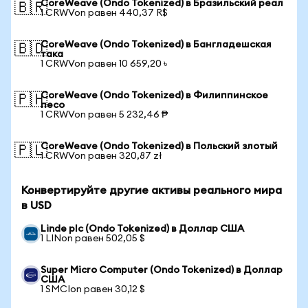
CoreWeave (Ondo Tokenized) в Бразильский реал
🇧🇷
1 CRWVon равен 440,37 R$
CoreWeave (Ondo Tokenized) в Бангладешская
🇧🇩
така
1 CRWVon равен 10 659,20 ৳
CoreWeave (Ondo Tokenized) в Филиппинское
🇵🇭
песо
1 CRWVon равен 5 232,46 ₱
CoreWeave (Ondo Tokenized) в Польский злотый
🇵🇱
1 CRWVon равен 320,87 zł
Конвертируйте другие активы реального мира
в USD
Linde plc (Ondo Tokenized) в Доллар США
1 LINon равен 502,05 $
Super Micro Computer (Ondo Tokenized) в Доллар
США
1 SMCIon равен 30,12 $