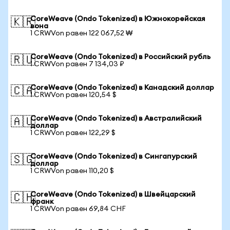
CoreWeave (Ondo Tokenized) в Южнокорейская
🇰🇷
вона
1 CRWVon равен 122 067,52 ₩
CoreWeave (Ondo Tokenized) в Российский рубль
🇷🇺
1 CRWVon равен 7 134,03 ₽
CoreWeave (Ondo Tokenized) в Канадский доллар
🇨🇦
1 CRWVon равен 120,54 $
CoreWeave (Ondo Tokenized) в Австралийский
🇦🇺
доллар
1 CRWVon равен 122,29 $
CoreWeave (Ondo Tokenized) в Сингапурский
🇸🇬
доллар
1 CRWVon равен 110,20 $
CoreWeave (Ondo Tokenized) в Швейцарский
🇨🇭
франк
1 CRWVon равен 69,84 CHF