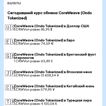
валюты
Сегодняшний курс обмена CoreWeave (Ondo
Tokenized)
CoreWeave (Ondo Tokenized) в Доллар США
🇺🇸
1 CRWVon равен 85,95 $
CoreWeave (Ondo Tokenized) в Евро
🇪🇺
1 CRWVon равен 74,59 €
CoreWeave (Ondo Tokenized) в Британский фунт
🇬🇧
стерлингов
1 CRWVon равен 63,89 £
CoreWeave (Ondo Tokenized) в Японская иена
🇯🇵
1 CRWVon равен 13 608,54 ¥
CoreWeave (Ondo Tokenized) в Китайский юань
🇨🇳
1 CRWVon равен 579,95 ¥
CoreWeave (Ondo Tokenized) в Турецкая лира
🇹🇷
1 CRWVon равен 4 100,06 ₺