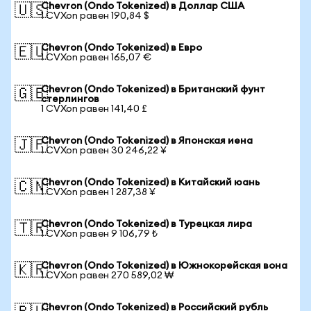
Chevron (Ondo Tokenized) в Доллар США
🇺🇸
1 CVXon равен 190,84 $
Chevron (Ondo Tokenized) в Евро
🇪🇺
1 CVXon равен 165,07 €
Chevron (Ondo Tokenized) в Британский фунт
🇬🇧
стерлингов
1 CVXon равен 141,40 £
Chevron (Ondo Tokenized) в Японская иена
🇯🇵
1 CVXon равен 30 246,22 ¥
Chevron (Ondo Tokenized) в Китайский юань
🇨🇳
1 CVXon равен 1 287,38 ¥
Chevron (Ondo Tokenized) в Турецкая лира
🇹🇷
1 CVXon равен 9 106,79 ₺
Chevron (Ondo Tokenized) в Южнокорейская вона
🇰🇷
1 CVXon равен 270 589,02 ₩
Chevron (Ondo Tokenized) в Российский рубль