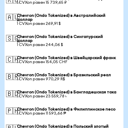
🇷🇺
1 CVXon равен 15 739,65 ₽
Chevron (Ondo Tokenized) в Австралийский
🇦🇺
доллар
1 CVXon равен 269,91 $
Chevron (Ondo Tokenized) в Сингапурский
🇸🇬
доллар
1 CVXon равен 244,06 $
Chevron (Ondo Tokenized) в Швейцарский франк
🇨🇭
1 CVXon равен 154,05 CHF
Chevron (Ondo Tokenized) в Бразильский реал
🇧🇷
1 CVXon равен 970,29 R$
Chevron (Ondo Tokenized) в Бангладешская така
🇧🇩
1 CVXon равен 23 559,78 ৳
Chevron (Ondo Tokenized) в Филиппинское песо
🇵🇭
1 CVXon равен 11 593,66 ₱
Chevron (Ondo Tokenized) в Польский злотый