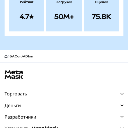
Рейтинг
Загрузок
Оценок
4.7
50M+
75.8K
BACon/ADIon
Нижний колонтитул сайта MetaMask
Торговать
Торговля
Деньги
Swaps
Покупайте
Разработчики
Прогнозы
НОВИНКА
Карта
Документация для разработчиков