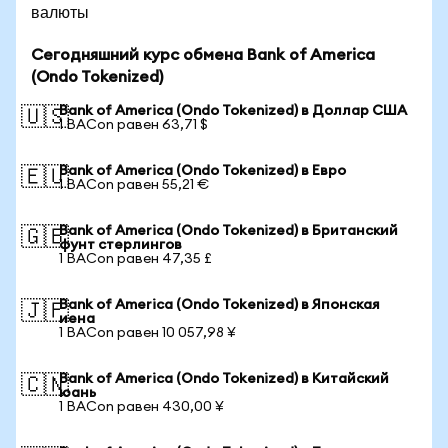
валюты
Сегодняшний курс обмена Bank of America
(Ondo Tokenized)
Bank of America (Ondo Tokenized) в Доллар США
🇺🇸
1 BACon равен 63,71 $
Bank of America (Ondo Tokenized) в Евро
🇪🇺
1 BACon равен 55,21 €
Bank of America (Ondo Tokenized) в Британский
🇬🇧
фунт стерлингов
1 BACon равен 47,35 £
Bank of America (Ondo Tokenized) в Японская
🇯🇵
иена
1 BACon равен 10 057,98 ¥
Bank of America (Ondo Tokenized) в Китайский
🇨🇳
юань
1 BACon равен 430,00 ¥