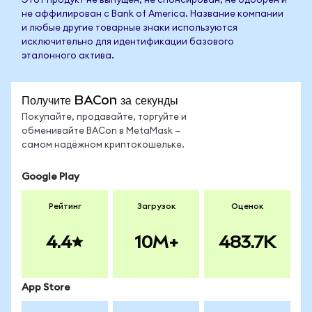
Этот продукт не выпущен, не спонсирован, не одобрен и
не аффилирован с Bank of America. Название компании
и любые другие товарные знаки используются
исключительно для идентификации базового
эталонного актива.
Получите BACon за секунды
Покупайте, продавайте, торгуйте и
обменивайте BACon в MetaMask —
самом надёжном криптокошельке.
Google Play
Рейтинг
Загрузок
Оценок
4.4
10M+
483.7K
App Store