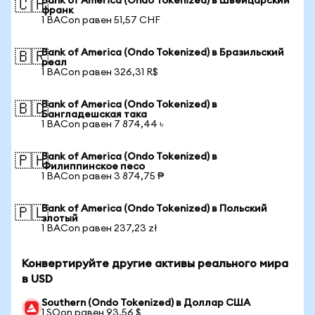
Bank of America (Ondo Tokenized) в Швейцарский
🇨🇭
франк
1 BACon равен 51,57 CHF
Bank of America (Ondo Tokenized) в Бразильский
🇧🇷
реал
1 BACon равен 326,31 R$
Bank of America (Ondo Tokenized) в
🇧🇩
Бангладешская така
1 BACon равен 7 874,44 ৳
Bank of America (Ondo Tokenized) в
🇵🇭
Филиппинское песо
1 BACon равен 3 874,75 ₱
Bank of America (Ondo Tokenized) в Польский
🇵🇱
злотый
1 BACon равен 237,23 zł
Конвертируйте другие активы реального мира
в USD
Southern (Ondo Tokenized) в Доллар США
1 SOon равен 93,56 $