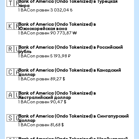
Bank of America (Ondo Tokenized) в Турецкая
🇹🇷
лира
1 BACon равен 3 032,04 ₺
Bank of America (Ondo Tokenized) в
🇰🇷
Южнокорейская вона
1 BACon равен 90 773,87 ₩
Bank of America (Ondo Tokenized) в Российский
🇷🇺
рубль
1 BACon равен 5 193,98 ₽
Bank of America (Ondo Tokenized) в Канадский
🇨🇦
доллар
1 BACon равен 89,27 $
Bank of America (Ondo Tokenized) в
🇦🇺
Австралийский доллар
1 BACon равен 90,47 $
Bank of America (Ondo Tokenized) в Сингапурский
🇸🇬
доллар
1 BACon равен 81,68 $