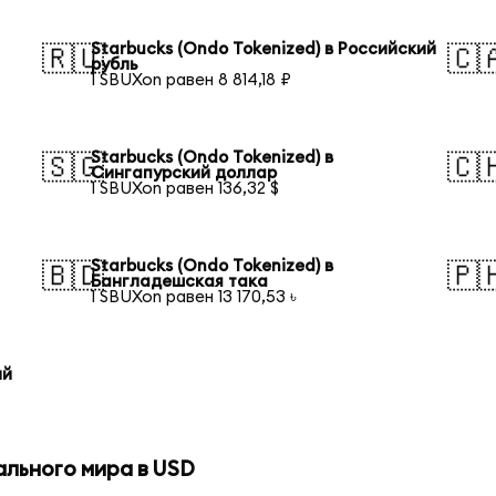
Starbucks (Ondo Tokenized) в Российский
🇷🇺
🇨
рубль
1 SBUXon равен 8 814,18 ₽
Starbucks (Ondo Tokenized) в
🇸🇬
🇨
Сингапурский доллар
1 SBUXon равен 136,32 $
Starbucks (Ondo Tokenized) в
🇧🇩
🇵
Бангладешская така
1 SBUXon равен 13 170,53 ৳
ий
ального мира в USD