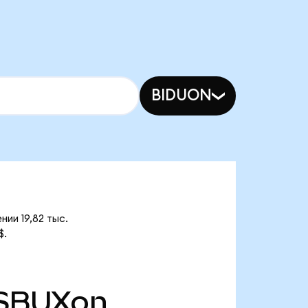
BIDUON
ии 19,82 тыс.
$.
SBUXon