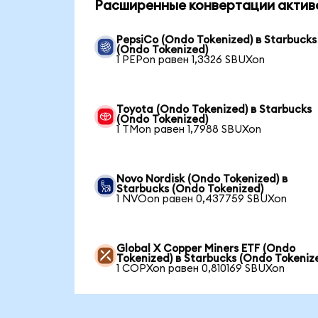
Расширенные конвертации актив
PepsiCo (Ondo Tokenized) в Starbucks
(Ondo Tokenized)
1 PEPon равен 1,3326 SBUXon
Toyota (Ondo Tokenized) в Starbucks
(Ondo Tokenized)
1 TMon равен 1,7988 SBUXon
Novo Nordisk (Ondo Tokenized) в
Starbucks (Ondo Tokenized)
1 NVOon равен 0,437759 SBUXon
Global X Copper Miners ETF (Ondo
Tokenized) в Starbucks (Ondo Tokeniz
1 COPXon равен 0,810169 SBUXon