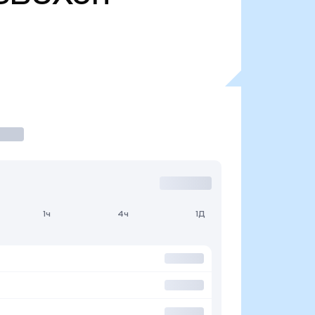
1ч
4ч
1Д