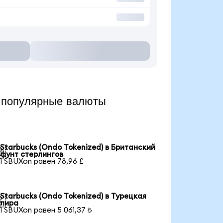
 популярные валюты
Starbucks (Ondo Tokenized) в Британский

фунт стерлингов
1 SBUXon равен 78,96 £
Starbucks (Ondo Tokenized) в Турецкая

лира
1 SBUXon равен 5 061,37 ₺