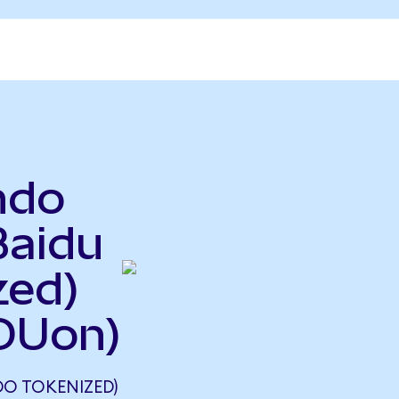
ndo
Baidu
zed)
DUon)
O TOKENIZED)