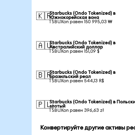
Starbucks (Ondo Tokenized) в
🇰🇷
Южнокорейская вона
1 SBUXon равен 150 995,03 ₩
Starbucks (Ondo Tokenized) в
🇦🇺
Австралийский доллар
1 SBUXon равен 151,09 $
Starbucks (Ondo Tokenized) в
🇧🇷
Бразильский реал
1 SBUXon равен 544,13 R$
Starbucks (Ondo Tokenized) в Польск
🇵🇱
злотый
1 SBUXon равен 396,63 zł
Конвертируйте другие активы ре