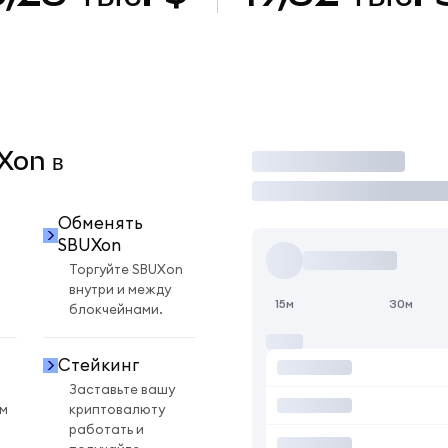
UXon в
Торговать
Обменять
SBUXon
Торгуйте SBUXon
внутри и между
15м
30м
блокчейнами.
Стейкинг
Заставьте вашу
ом
криптовалюту
работать и