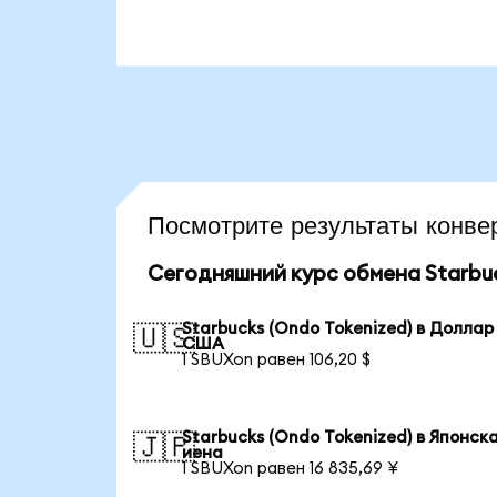
Посмотрите результаты кон
Сегодняшний курс обмена Starbuc
Starbucks (Ondo Tokenized) в Доллар
🇺🇸
США
1 SBUXon равен 106,20 $
Starbucks (Ondo Tokenized) в Японск
🇯🇵
иена
1 SBUXon равен 16 835,69 ¥