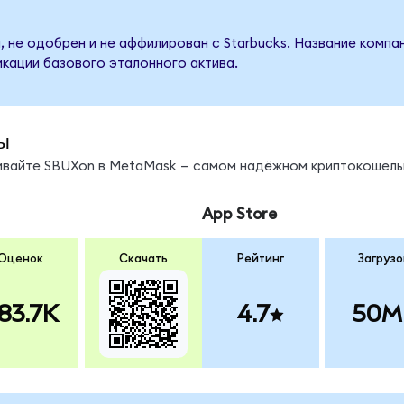
, не одобрен и не аффилирован с Starbucks. Название компа
кации базового эталонного актива.
ы
нивайте SBUXon в MetaMask — самом надёжном криптокошель
App Store
Оценок
Скачать
Рейтинг
Загрузо
83.7K
4.7
50M