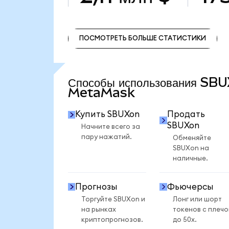
ПОСМОТРЕТЬ БОЛЬШЕ СТАТИСТИКИ
ПОСМОТРЕТЬ БОЛЬШЕ СТАТИСТИКИ
Способы использования SB
MetaMask
Купить SBUXon
Продать
SBUXon
Начните всего за
пару нажатий.
Обменяйте
SBUXon на
наличные.
Прогнозы
Фьючерсы
Торгуйте SBUXon и
Лонг или шорт
на рынках
токенов с плеч
криптопрогнозов.
до 50x.