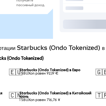
получайте
пассивный доход.
вертации Starbucks (Ondo Tokenized) в
ks (Ondo Tokenized)
Starbucks (Ondo Tokenized) в Евро
🇪🇺
🇬
1 SBUXon равен 92,19 €
ая
Starbucks (Ondo Tokenized) в Китайский
🇨🇳
🇹
юань
1 SBUXon равен 716,76 ¥