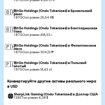
1 BTGOon равен 4,06 CHF
BitGo Holdings (Ondo Tokenized) в Бразильский
🇧🇷
реал
1 BTGOon равен 25,54 R$
BitGo Holdings (Ondo Tokenized) в Бангладешская
🇧🇩
така
1 BTGOon равен 618,33 ৳
BitGo Holdings (Ondo Tokenized) в Филиппинское
🇵🇭
песо
1 BTGOon равен 304,13 ₱
BitGo Holdings (Ondo Tokenized) в Польский
🇵🇱
злотый
1 BTGOon равен 18,63 zł
Конвертируйте другие активы реального мира
в USD
SharpLink Gaming (Ondo Tokenized) в Доллар США
1 SBETon равен 6,38 $