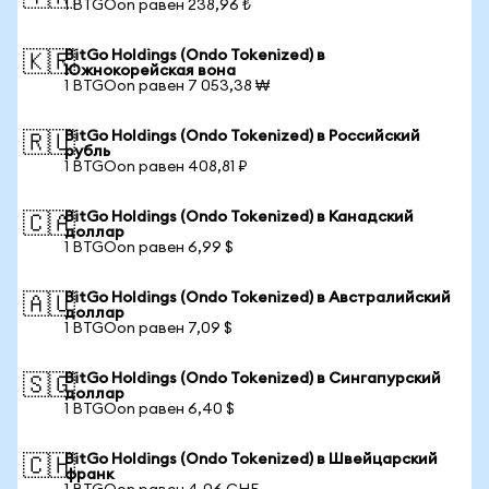
1 BTGOon равен 238,96 ₺
BitGo Holdings (Ondo Tokenized) в
🇰🇷
Южнокорейская вона
1 BTGOon равен 7 053,38 ₩
BitGo Holdings (Ondo Tokenized) в Российский
🇷🇺
рубль
1 BTGOon равен 408,81 ₽
BitGo Holdings (Ondo Tokenized) в Канадский
🇨🇦
доллар
1 BTGOon равен 6,99 $
BitGo Holdings (Ondo Tokenized) в Австралийский
🇦🇺
доллар
1 BTGOon равен 7,09 $
BitGo Holdings (Ondo Tokenized) в Сингапурский
🇸🇬
доллар
1 BTGOon равен 6,40 $
BitGo Holdings (Ondo Tokenized) в Швейцарский
🇨🇭
франк