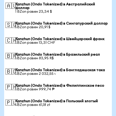
Kanzhun (Ondo Tokenized) в Австралийский
🇦🇺
доллар
1 BZon равен 23,34 $
Kanzhun (Ondo Tokenized) в Сингапурский доллар
🇸🇬
1 BZon равен 20,91 $
Kanzhun (Ondo Tokenized) в Швейцарский франк
🇨🇭
1 BZon равен 13,31 CHF
Kanzhun (Ondo Tokenized) в Бразильский реал
🇧🇷
1 BZon равен 83,95 R$
Kanzhun (Ondo Tokenized) в Бангладешская така
🇧🇩
1 BZon равен 2 032,55 ৳
Kanzhun (Ondo Tokenized) в Филиппинское песо
🇵🇭
1 BZon равен 999,74 ₱
Kanzhun (Ondo Tokenized) в Польский злотый
🇵🇱
1 BZon равен 61,18 zł