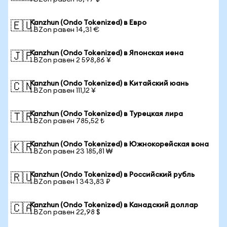
Kanzhun (Ondo Tokenized) в Евро
🇪🇺
1 BZon равен 14,31 €
Kanzhun (Ondo Tokenized) в Японская иена
🇯🇵
1 BZon равен 2 598,86 ¥
Kanzhun (Ondo Tokenized) в Китайский юань
🇨🇳
1 BZon равен 111,12 ¥
Kanzhun (Ondo Tokenized) в Турецкая лира
🇹🇷
1 BZon равен 785,52 ₺
Kanzhun (Ondo Tokenized) в Южнокорейская вона
🇰🇷
1 BZon равен 23 185,81 ₩
Kanzhun (Ondo Tokenized) в Российский рубль
🇷🇺
1 BZon равен 1 343,83 ₽
Kanzhun (Ondo Tokenized) в Канадский доллар
🇨🇦
1 BZon равен 22,98 $