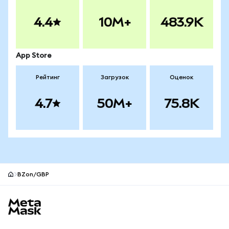
4.4
10M+
483.9K
App Store
Рейтинг
Загрузок
Оценок
4.7
50M+
75.8K
BZon/GBP
Нижний колонтитул сайта MetaMask