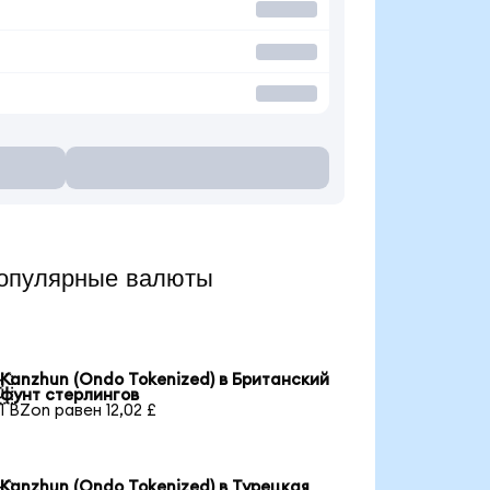
опулярные валюты
Kanzhun (Ondo Tokenized) в Британский

фунт стерлингов
1 BZon равен 12,02 £
Kanzhun (Ondo Tokenized) в Турецкая