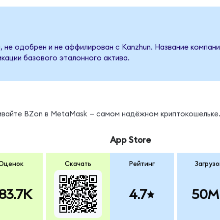
, не одобрен и не аффилирован с Kanzhun. Название компани
кации базового эталонного актива.
нивайте BZon в MetaMask — самом надёжном криптокошельке
App Store
Оценок
Скачать
Рейтинг
Загрузо
83.7K
4.7
50M