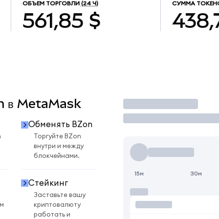
ОБЪЕМ ТОРГОВЛИ
(24 Ч)
СУММА ТОКЕН
561,85 $
438,
on в MetaMask
Торговать
Обменять BZon
n
Торгуйте BZon
внутри и между
блокчейнами.
15м
30м
Стейкинг
Заставьте вашу
ом
криптовалюту
работать и