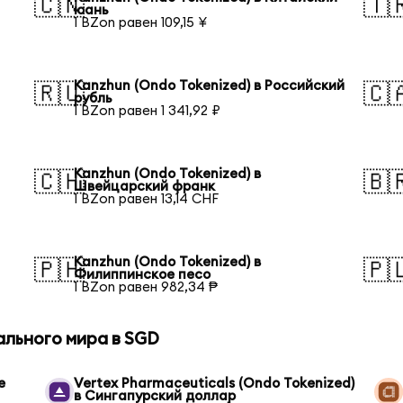
🇨🇳
🇹
юань
1 BZon равен 109,15 ¥
Kanzhun (Ondo Tokenized) в Российский
🇷🇺
🇨
рубль
1 BZon равен 1 341,92 ₽
Kanzhun (Ondo Tokenized) в
🇨🇭
🇧
Швейцарский франк
1 BZon равен 13,14 CHF
Kanzhun (Ondo Tokenized) в
🇵🇭
🇵
Филиппинское песо
1 BZon равен 982,34 ₱
ального мира в SGD
e
Vertex Pharmaceuticals (Ondo Tokenized)
в Сингапурский доллар