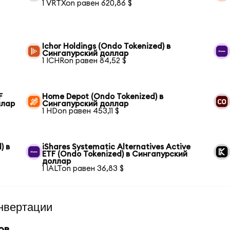
1 VRTXon равен 620,86 $
Ichor Holdings (Ondo Tokenized) в
Сингапурский доллар
1 ICHRon равен 84,52 $
F
Home Depot (Ondo Tokenized) в
ллар
Сингапурский доллар
1 HDon равен 453,11 $
) в
iShares Systematic Alternatives Active
ETF (Ondo Tokenized) в Сингапурский
доллар
1 IALTon равен 36,83 $
нвертации
ов