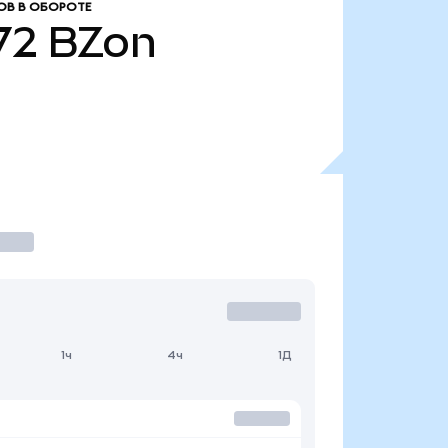
ОВ В ОБОРОТЕ
72
BZon
1ч
4ч
1Д