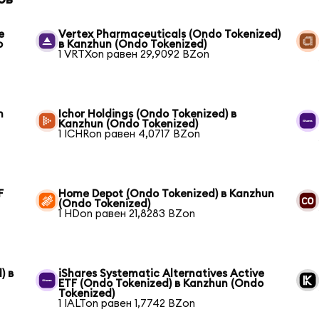
e
Vertex Pharmaceuticals (Ondo Tokenized)
o
в Kanzhun (Ondo Tokenized)
1 VRTXon равен 29,9092 BZon
n
Ichor Holdings (Ondo Tokenized) в
Kanzhun (Ondo Tokenized)
1 ICHRon равен 4,0717 BZon
F
Home Depot (Ondo Tokenized) в Kanzhun
(Ondo Tokenized)
1 HDon равен 21,8283 BZon
) в
iShares Systematic Alternatives Active
ETF (Ondo Tokenized) в Kanzhun (Ondo
Tokenized)
1 IALTon равен 1,7742 BZon