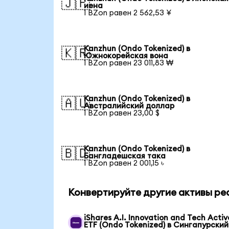
🇯🇵
иена
1 BZon равен 2 562,53 ¥
Kanzhun (Ondo Tokenized) в
🇰🇷
Южнокорейская вона
1 BZon равен 23 011,83 ₩
Kanzhun (Ondo Tokenized) в
🇦🇺
Австралийский доллар
1 BZon равен 23,00 $
Kanzhun (Ondo Tokenized) в
🇧🇩
Бангладешская така
1 BZon равен 2 001,15 ৳
Конвертируйте другие активы ре
iShares A.I. Innovation and Tech Activ
ETF (Ondo Tokenized) в Сингапурский