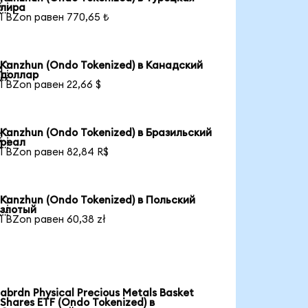

лира
1 BZon равен 770,65 ₺
Kanzhun (Ondo Tokenized) в Канадский

доллар
1 BZon равен 22,66 $
Kanzhun (Ondo Tokenized) в Бразильский

реал
1 BZon равен 82,84 R$
Kanzhun (Ondo Tokenized) в Польский

злотый
1 BZon равен 60,38 zł
abrdn Physical Precious Metals Basket
Shares ETF (Ondo Tokenized) в