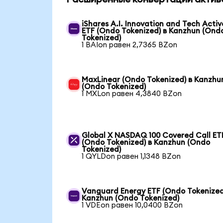
iShares A.I. Innovation and Tech Activ
ETF (Ondo Tokenized) в Kanzhun (Ond
Tokenized)
1 BAIon равен 2,7365 BZon
MaxLinear (Ondo Tokenized) в Kanzhu
(Ondo Tokenized)
1 MXLon равен 4,3840 BZon
Global X NASDAQ 100 Covered Call ET
(Ondo Tokenized) в Kanzhun (Ondo
Tokenized)
1 QYLDon равен 1,1348 BZon
Vanguard Energy ETF (Ondo Tokenized
Kanzhun (Ondo Tokenized)
1 VDEon равен 10,0400 BZon