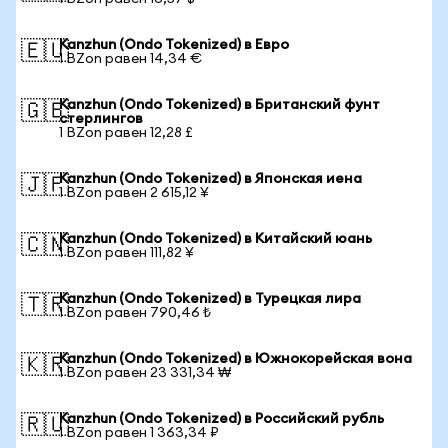
Kanzhun (Ondo Tokenized) в Евро
🇪🇺
1 BZon равен 14,34 €
Kanzhun (Ondo Tokenized) в Британский фунт
🇬🇧
стерлингов
1 BZon равен 12,28 £
Kanzhun (Ondo Tokenized) в Японская иена
🇯🇵
1 BZon равен 2 615,12 ¥
Kanzhun (Ondo Tokenized) в Китайский юань
🇨🇳
1 BZon равен 111,82 ¥
Kanzhun (Ondo Tokenized) в Турецкая лира
🇹🇷
1 BZon равен 790,46 ₺
Kanzhun (Ondo Tokenized) в Южнокорейская вона
🇰🇷
1 BZon равен 23 331,34 ₩
Kanzhun (Ondo Tokenized) в Российский рубль
🇷🇺
1 BZon равен 1 363,34 ₽