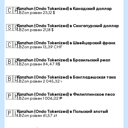
Kanzhun (Ondo Tokenized) в Канадский доллар
🇨🇦
1 BZon равен 23,12 $
Kanzhun (Ondo Tokenized) в Сингапурский доллар
🇸🇬
1 BZon равен 21,18 $
Kanzhun (Ondo Tokenized) в Швейцарский франк
🇨🇭
1 BZon равен 13,39 CHF
Kanzhun (Ondo Tokenized) в Бразильский реал
🇧🇷
1 BZon равен 84,47 R$
Kanzhun (Ondo Tokenized) в Бангладешская така
🇧🇩
1 BZon равен 2 045,32 ৳
Kanzhun (Ondo Tokenized) в Филиппинское песо
🇵🇭
1 BZon равен 1 006,02 ₱
Kanzhun (Ondo Tokenized) в Польский злотый
🇵🇱
1 BZon равен 61,57 zł