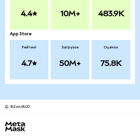
4.4
10M+
483.9K
App Store
Рейтинг
Загрузок
Оценок
4.7
50M+
75.8K
BZon/AUD
Нижний колонтитул сайта MetaMask